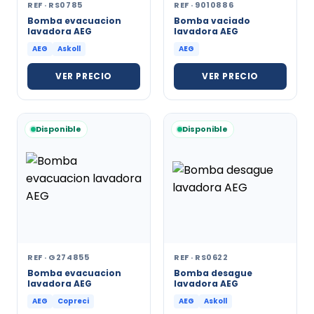
REF · RS0785
REF · 9010886
Bomba evacuacion
Bomba vaciado
lavadora AEG
lavadora AEG
AEG
Askoll
AEG
VER PRECIO
VER PRECIO
Disponible
Disponible
REF · G274855
REF · RS0622
Bomba evacuacion
Bomba desague
lavadora AEG
lavadora AEG
AEG
Copreci
AEG
Askoll