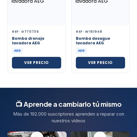
REF · G770736
REF · W161948
Bomba drenaje
Bomba desague
lavadora AEG
lavadora AEG
AEG
AEG
VER PRECIO
VER PRECIO
📺 Aprende a cambiarlo
tú mismo
Más de 192.000 suscriptores aprenden a reparar con
nuestros vídeos