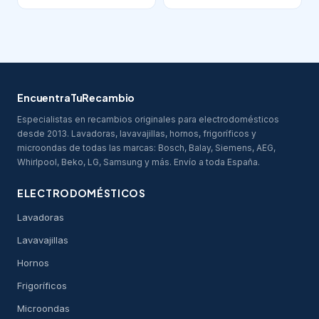
EncuentraTuRecambio
Especialistas en recambios originales para electrodomésticos
desde 2013. Lavadoras, lavavajillas, hornos, frigoríficos y
microondas de todas las marcas: Bosch, Balay, Siemens, AEG,
Whirlpool, Beko, LG, Samsung y más. Envío a toda España.
ELECTRODOMÉSTICOS
Lavadoras
Lavavajillas
Hornos
Frigoríficos
Microondas