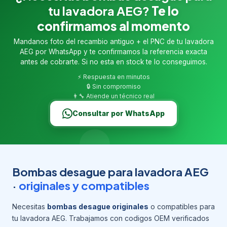
tu lavadora AEG?
Te lo
confirmamos al momento
Mandanos foto del recambio antiguo + el PNC de tu lavadora
AEG por WhatsApp y te confirmamos la referencia exacta
antes de cobrarte. Si no esta en stock te lo conseguimos.
⚡ Respuesta en minutos
🔒 Sin compromiso
👨‍🔧 Atiende un técnico real
Consultar por WhatsApp
Bombas desague para lavadora AEG
·
originales y compatibles
Necesitas
bombas desague originales
o compatibles para
tu lavadora AEG. Trabajamos con codigos OEM verificados