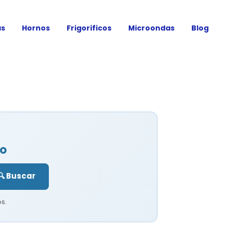
as
Hornos
Frigorificos
Microondas
Blog
co
🔍 Buscar
s.