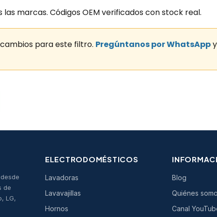
as las marcas. Códigos OEM verificados con stock real.
ambios para este filtro.
Pregúntanos por WhatsApp
y
ELECTRODOMÉSTICOS
INFORMAC
s desde
Lavadoras
Blog
s de
Lavavajillas
Quiénes som
o, LG,
Hornos
Canal YouTub