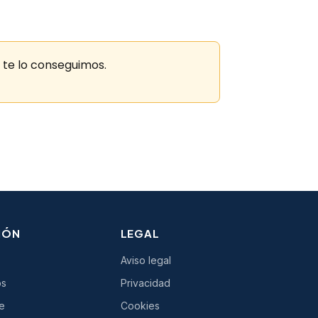
 te lo conseguimos.
IÓN
LEGAL
Aviso legal
os
Privacidad
e
Cookies