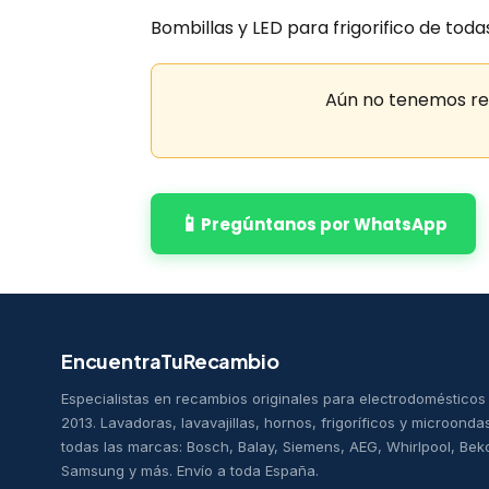
Bombillas y LED para frigorifico de tod
Aún no tenemos rec
📱
Pregúntanos por WhatsApp
EncuentraTuRecambio
Especialistas en recambios originales para electrodoméstico
2013. Lavadoras, lavavajillas, hornos, frigoríficos y microonda
todas las marcas: Bosch, Balay, Siemens, AEG, Whirlpool, Bek
Samsung y más. Envío a toda España.