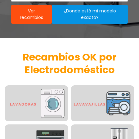
Ver
¿Donde está mi modelo
recambios
exacto?
Recambios OK por
Electrodoméstico