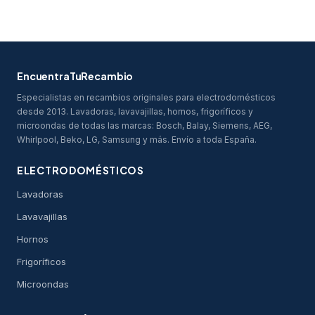
empresa turca conocida por su calidad y tecnología en la
producción de electrodomésticos.
EncuentraTuRecambio
Especialistas en recambios originales para electrodomésticos
desde 2013. Lavadoras, lavavajillas, hornos, frigoríficos y
microondas de todas las marcas: Bosch, Balay, Siemens, AEG,
Whirlpool, Beko, LG, Samsung y más. Envío a toda España.
ELECTRODOMÉSTICOS
Lavadoras
Lavavajillas
Hornos
Frigoríficos
Microondas