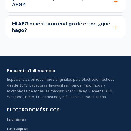
+
AEG?
Mi AEG muestra un codigo de error, ¿que
+
hago?
EncuentraTuRecambio
Especialistas en recambios originales para electrodomésticos
desde 2013. Lavadoras, lavavajillas, hornos, frigoríficos y
microondas de todas las marcas: Bosch, Balay, Siemens, AEG,
Whirlpool, Beko, LG, Samsung y más. Envío a toda España.
ELECTRODOMÉSTICOS
Lavadoras
Lavavajillas