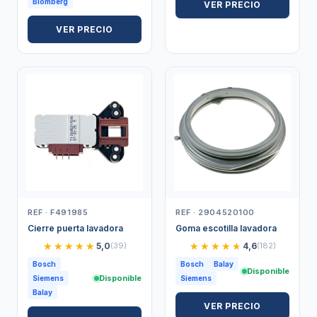
Blomberg
VER PRECIO
VER PRECIO
REF · F491985
REF · 2904520100
Cierre puerta lavadora
Goma escotilla lavadora
★★★★★
★★★★★
★★★★★
★★★★★
5,0
(39)
4,6
(182)
Bosch
Bosch
Balay
Disponible
Disponible
Siemens
Siemens
Balay
VER PRECIO