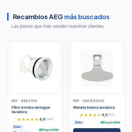
Recambios AEG
más buscados
Las piezas que más venden nuestros clientes
REF · 9853740
REF · 2821580100
Filtro bomba desague
Maneta blanca lavadora
lavadora
★★★★★
★★★★★
4,5
(90)
★★★★★
★★★★★
4,6
(144)
Disponible
Beko
Beko
Disponible