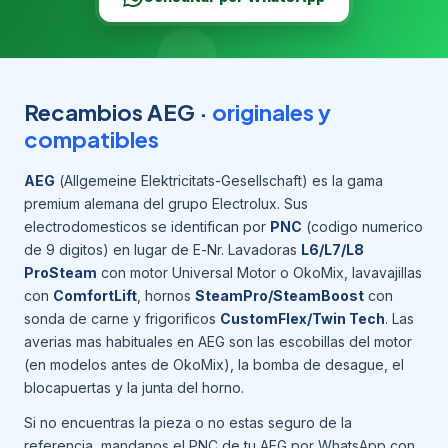
Recambios AEG ·
originales y
compatibles
AEG
(Allgemeine Elektricitats-Gesellschaft) es la gama
premium alemana del grupo Electrolux. Sus
electrodomesticos se identifican por
PNC
(codigo numerico
de 9 digitos) en lugar de E-Nr. Lavadoras
L6/L7/L8
ProSteam
con motor Universal Motor o OkoMix, lavavajillas
con
ComfortLift
, hornos
SteamPro/SteamBoost
con
sonda de carne y frigorificos
CustomFlex/Twin Tech
. Las
averias mas habituales en AEG son las escobillas del motor
(en modelos antes de OkoMix), la bomba de desague, el
blocapuertas y la junta del horno.
Si no encuentras la pieza o no estas seguro de la
referencia, mandanos el PNC de tu AEG por WhatsApp con