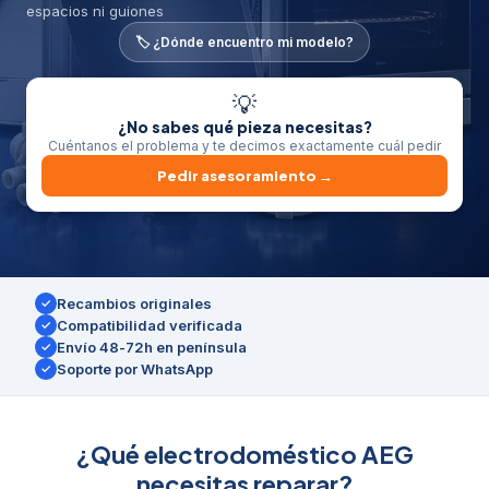
espacios ni guiones
🏷️ ¿Dónde encuentro mi modelo?
💡
¿No sabes qué pieza necesitas?
Cuéntanos el problema y te decimos exactamente cuál pedir
Pedir asesoramiento →
Recambios originales
✓
Compatibilidad verificada
✓
Envío 48-72h en península
✓
Soporte por WhatsApp
✓
¿Qué electrodoméstico AEG
necesitas reparar?