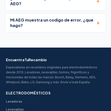
+
AEG?
Mi AEG muestra un codigo de error, ¿que
+
hago?
EncuentraTuRecambio
Especialistas en recambios originales para electrodomésticos
desde 2013. Lavadoras, lavavajillas, hornos, frigoríficos y
microondas de todas las marcas: Bosch, Balay, Siemens, AEG,
Whirlpool, Beko, LG, Samsung y más. Envío a toda España.
ELECTRODOMÉSTICOS
Lavadoras
Lavavajillas