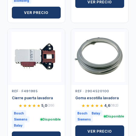
Blomberg
VER PRECIO
VER PRECIO
REF · F491985
REF · 2904520100
Cierre puerta lavadora
Goma escotilla lavadora
★★★★★
★★★★★
★★★★★
★★★★★
5,0
(39)
4,6
(182)
Bosch
Bosch
Balay
Disponible
Disponible
Siemens
Siemens
Balay
VER PRECIO