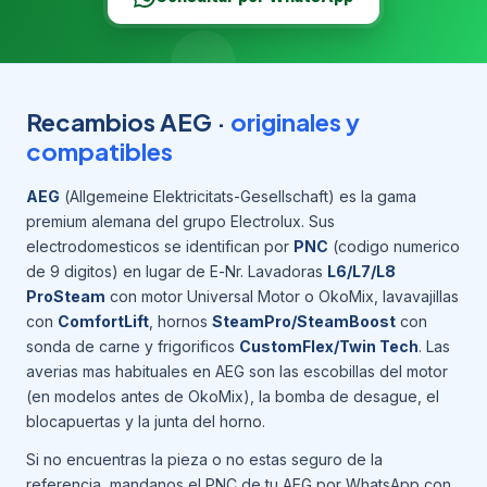
Recambios AEG ·
originales y
compatibles
AEG
(Allgemeine Elektricitats-Gesellschaft) es la gama
premium alemana del grupo Electrolux. Sus
electrodomesticos se identifican por
PNC
(codigo numerico
de 9 digitos) en lugar de E-Nr. Lavadoras
L6/L7/L8
ProSteam
con motor Universal Motor o OkoMix, lavavajillas
con
ComfortLift
, hornos
SteamPro/SteamBoost
con
sonda de carne y frigorificos
CustomFlex/Twin Tech
. Las
averias mas habituales en AEG son las escobillas del motor
(en modelos antes de OkoMix), la bomba de desague, el
blocapuertas y la junta del horno.
Si no encuentras la pieza o no estas seguro de la
referencia, mandanos el PNC de tu AEG por WhatsApp con