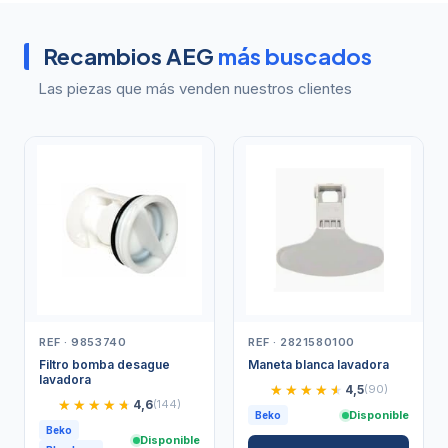
Recambios AEG
más buscados
Las piezas que más venden nuestros clientes
REF · 9853740
REF · 2821580100
Filtro bomba desague
Maneta blanca lavadora
lavadora
★★★★★
★★★★★
4,5
(90)
★★★★★
★★★★★
4,6
(144)
Disponible
Beko
Beko
Disponible