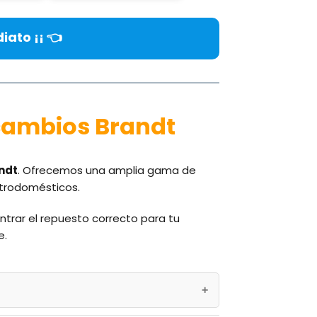
iato ¡¡ 👈
cambios Brandt
ndt
. Ofrecemos una amplia gama de
ctrodomésticos.
trar el repuesto correcto para tu
e.