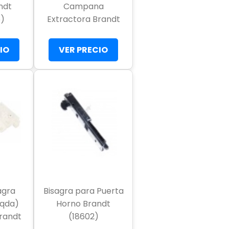
ndt
Campana
)
Extractora Brandt
IO
VER PRECIO
agra
Bisagra para Puerta
zqda)
Horno Brandt
Brandt
(18602)