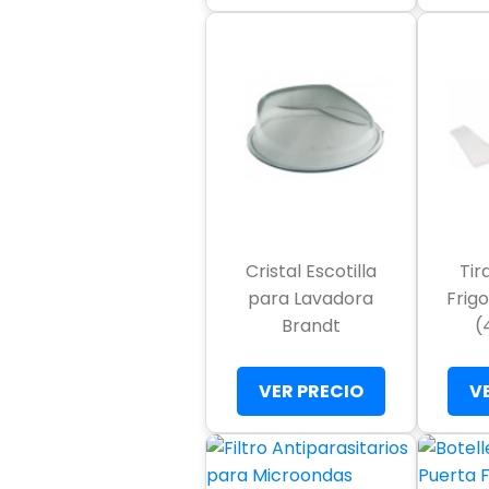
Cristal Escotilla
Tir
para Lavadora
Frigo
Brandt
(
VER PRECIO
V