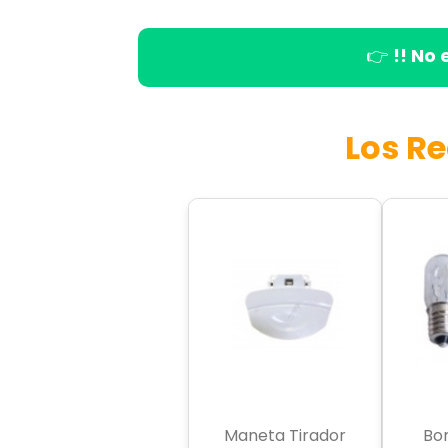
👉
!! No
Los R
Maneta Tirador
Bo