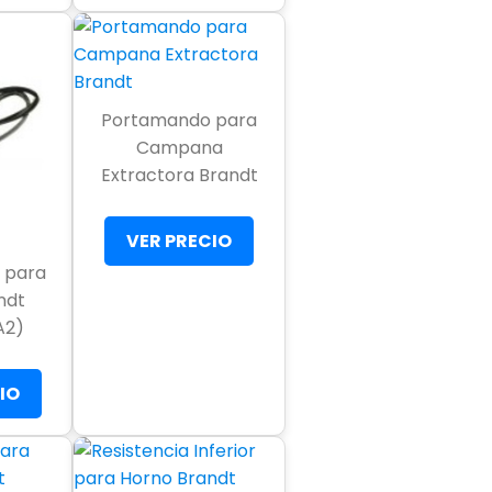
Portamando para
Campana
Extractora Brandt
VER PRECIO
 para
ndt
A2)
IO