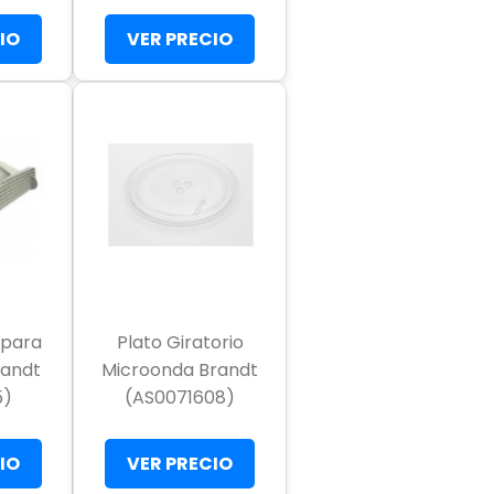
IO
VER PRECIO
a para
Plato Giratorio
randt
Microonda Brandt
5)
(AS0071608)
IO
VER PRECIO