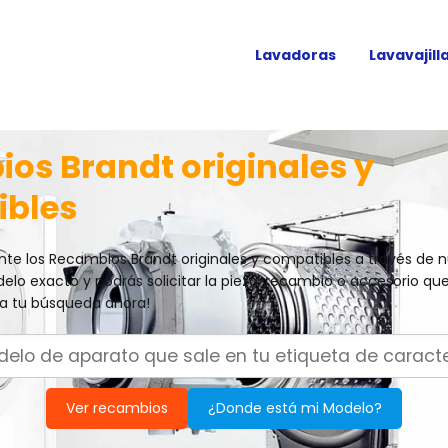
Lavadoras
Lavavajill
os Brandt originales y
ibles
te los Recambios Brandt originales y compatibles a través de 
delo exacto y podrás solicitar la pieza, recambio o accesorio qu
za tu búsqueda ahora!
Ver recambios
¿Donde está mi Modelo?