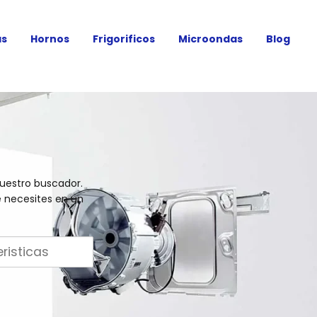
as
Hornos
Frigorificos
Microondas
Blog
nuestro buscador.
e necesites en un