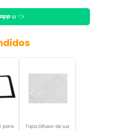
app ¡¡
👈
ndidos
or para
Tapa Difusor de Luz