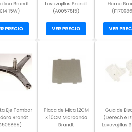
rífico Brandt
Lavavajillas Brandt
Horno Bra
(E14 15W)
(A0057815)
(F170986
ER PRECIO
VER PRECIO
VER PREC
ta Eje Tambor
Placa de Mica 12CM
Guia de Bis
dora Brandt
X 10CM Microonda
(Derech e I
G506865)
Brandt
Lavavajillas 