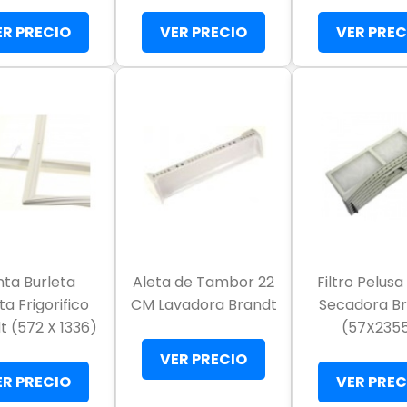
ER PRECIO
VER PRECIO
VER PREC
nta Burleta
Aleta de Tambor 22
Filtro Pelus
ta Frigorifico
CM Lavadora Brandt
Secadora B
t (572 X 1336)
(57X235
VER PRECIO
ER PRECIO
VER PREC