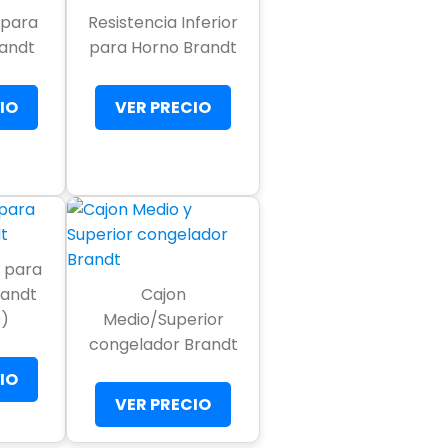
a para
Resistencia Inferior
randt
para Horno Brandt
IO
VER PRECIO
 para
randt
Cajon
)
Medio/Superior
congelador Brandt
IO
VER PRECIO