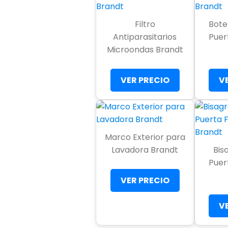
Filtro
Bote
Antiparasitarios
Puert
Microondas Brandt
VER PRECIO
V
Marco Exterior para
Lavadora Brandt
Bis
Puert
VER PRECIO
V