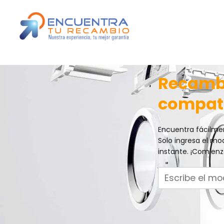
Recambi
compat
Encuentra fácilmen
Solo ingresa el mo
instante. ¡Comien