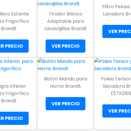
Filtro Pelus
llero Estante
Tirador Blanco
Lavadora B
a Frigorífico
Adaptable para
Brandt
Lavavajillas Brandt
VER PREC
ER PRECIO
VER PRECIO
Botón Mando para
Polea Tensor
agra Inferior
Horno Brandt
Secadora B
a Frigorífico
(57X2519
Brandt
VER PRECIO
VER PREC
ER PRECIO