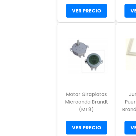
VER PRECIO
V
Motor Giraplatos
Ju
Microonda Brandt
Puer
(MT8)
Brand
VER PRECIO
V