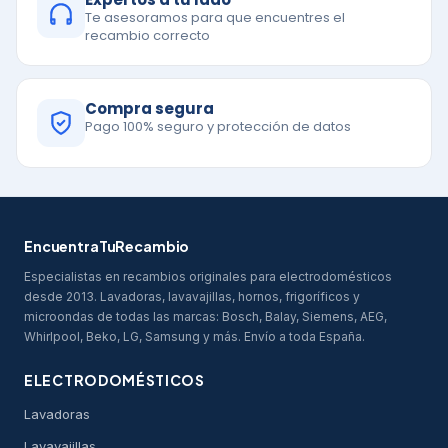
Te asesoramos para que encuentres el
recambio correcto
Compra segura
Pago 100% seguro y protección de datos
EncuentraTuRecambio
Especialistas en recambios originales para electrodomésticos
desde 2013. Lavadoras, lavavajillas, hornos, frigoríficos y
microondas de todas las marcas: Bosch, Balay, Siemens, AEG,
Whirlpool, Beko, LG, Samsung y más. Envío a toda España.
ELECTRODOMÉSTICOS
Lavadoras
Lavavajillas