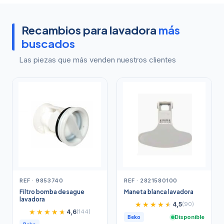
Recambios para lavadora
más
buscados
Las piezas que más venden nuestros clientes
REF · 9853740
REF · 2821580100
Filtro bomba desague
Maneta blanca lavadora
lavadora
★★★★★
★★★★★
4,5
(90)
★★★★★
★★★★★
4,6
(144)
Disponible
Beko