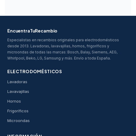
EncuentraTuRecambio
Especialistas en recambios originales para electrodomésticos
desde 2013. Lavadoras, lavavajillas, hornos, frigoríficos y
microondas de todas las marcas: Bosch, Balay, Siemens, AEG,
Whirlpool, Beko, LG, Samsung y más. Envío a toda España.
ELECTRODOMÉSTICOS
Lavadoras
Lavavajillas
Hornos
Frigoríficos
Microondas