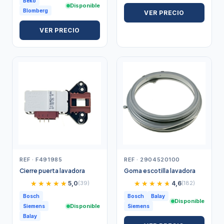
Beko
Disponible
Blomberg
VER PRECIO
VER PRECIO
REF · F491985
REF · 2904520100
Cierre puerta lavadora
Goma escotilla lavadora
★★★★★
★★★★★
★★★★★
★★★★★
5,0
(39)
4,6
(182)
Bosch
Bosch
Balay
Disponible
Disponible
Siemens
Siemens
Balay