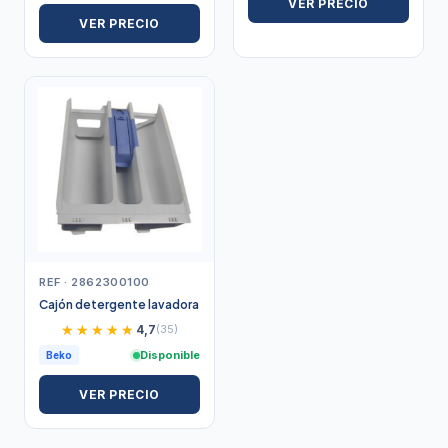
VER PRECIO
VER PRECIO
REF · 2862300100
Cajón detergente lavadora
★★★★★
★★★★★
4,7
(35)
Disponible
Beko
VER PRECIO