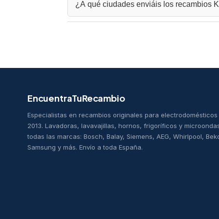
¿A qué ciudades enviáis los recambios
repuestos@encuentraturecambio.com
. Te ayu
Realizamos envíos de recambios Kenwood a tod
Ávila, Gijón, Zaragoza, Mallorca, Huesca, Córd
Badajoz, Toledo, Soria, Logroño, Granada, Ja
Málaga, Cuenca, Valladolid, A Coruña, Vigo, A
rápido y envío garantizado a cualquier punto d
EncuentraTuRecambio
Especialistas en recambios originales para electrodoméstico
2013. Lavadoras, lavavajillas, hornos, frigoríficos y microonda
todas las marcas: Bosch, Balay, Siemens, AEG, Whirlpool, Bek
Samsung y más. Envío a toda España.