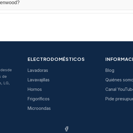
 Kenwood?
daremos a identificar y encontrar la pieza exacta que necesitas.
a España, incluyendo: Santander, Madrid, Lleida, Barcelona, Albacete
oba, Bilbao, Segovia, Cartagena, Teruel, Vitoria, Almería, San Sebasti
én, Burgos, Castellón, Girona, Huelva, Cáceres, Ourense, Ciudad Real
licante, Menorca, Ibiza, además de otras localidades como Getafe, Fuen
el país.
ELECTRODOMÉSTICOS
INFORMAC
s desde
Lavadoras
Blog
s de
Lavavajillas
Quiénes som
o, LG,
Hornos
Canal YouTub
Frigoríficos
Pide presupu
Microondas