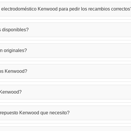
i electrodoméstico Kenwood para pedir los recambios correctos
ncuentra en la placa de características ubicada en la base o parte po
 disponibles?
stos Kenwood que necesitas.
enwood para toda su línea de electrodomésticos: robots de cocina, 
n originales?
zas de motores, engranajes, varillas, ganchos amasadores, jarras, cuchil
es y también ofrecemos alternativas compatibles de alta calidad. Tod
stos Kenwood?
lectrodoméstico Kenwood.
 equipo técnico especializado puede asesorarte sobre la identificación
s Kenwood?
 el proceso para asegurar una reparación exitosa.
antía de funcionamiento. Para los recambios originales, mantenemos la
l repuesto Kenwood que necesito?
a garantía de calidad.
tu electrodoméstico Kenwood, contacta con nuestro equipo técnico por 