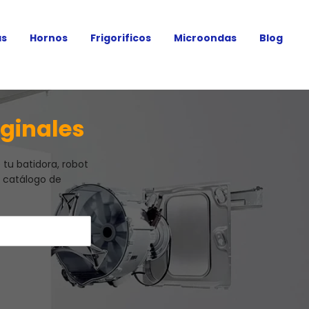
as
Hornos
Frigorificos
Microondas
Blog
ginales
tu batidora, robot
 catálogo de