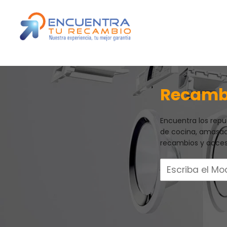
Recambi
Encuentra los repu
de cocina, amasad
recambios y acceso