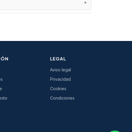
, Zamora, Valencia, Lugo, Tarragona, Sevilla,
án, Palencia, Oviedo, Elche, Cádiz, Pamplona,
, Murcia, Pontevedra, Guadalajara, León,
girola, Alcorcón y Torrelavega. Servicio
IÓN
LEGAL
Aviso legal
os
Privacidad
e
Cookies
esto
Condiciones