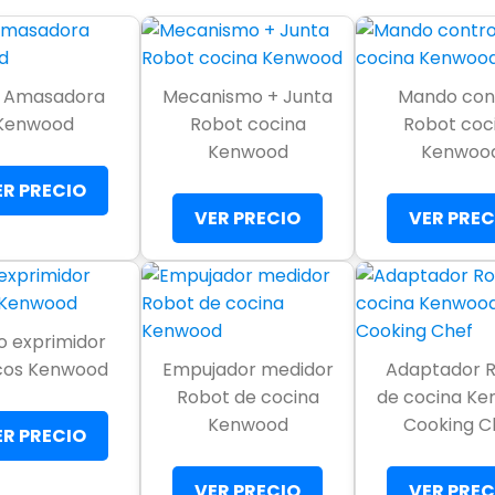
a Amasadora
Mecanismo + Junta
Mando con
Kenwood
Robot cocina
Robot coc
Kenwood
Kenwoo
ER PRECIO
VER PRECIO
VER PREC
 exprimidor
icos Kenwood
Empujador medidor
Adaptador 
Robot de cocina
de cocina K
Kenwood
Cooking C
ER PRECIO
VER PRECIO
VER PREC