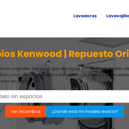
Lavadoras
Lavavajill
os Kenwood | Repuesto Ori
estos originales Kenwood que necesitas. Introduce el modelo de 
ora u otro electrodoméstico Kenwood y accede a todo nuestro
rios en pocos clics.
Ver recambios
¿Donde está mi modelo exacto?