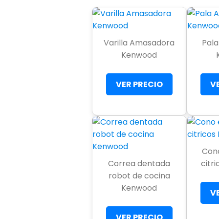
Varilla Amasadora
Pal
Kenwood
VER PRECIO
V
Cono
Correa dentada
citr
robot de cocina
Kenwood
V
VER PRECIO