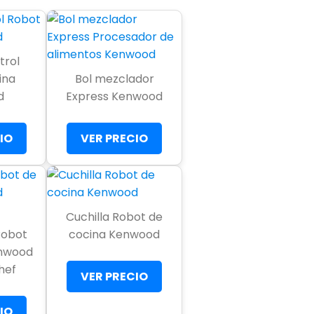
trol
ina
Bol mezclador
d
Express Kenwood
IO
VER PRECIO
Cuchilla Robot de
Robot
cocina Kenwood
enwood
hef
VER PRECIO
IO