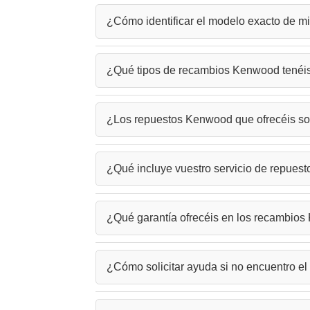
¿Cómo identificar el modelo exacto de m
El modelo de tu electrodoméstico Kenwood se e
¿Qué tipos de recambios Kenwood tenéis
para asegurar la compatibilidad de los repue
Disponemos de una amplia gama de repuestos K
¿Los repuestos Kenwood que ofrecéis so
cafeteras y más. Nuestro catálogo incluye: pie
Sí, trabajamos con recambios Kenwood original
¿Qué incluye vuestro servicio de repue
garantizar el correcto funcionamiento de tu e
Además de proporcionar los recambios, nuestro
¿Qué garantía ofrecéis en los recambio
electrodoméstico Kenwood. Te guiamos en todo
Todos nuestros repuestos Kenwood incluyen gar
¿Cómo solicitar ayuda si no encuentro e
que las piezas compatibles cuentan con nuestr
Si no localizas el recambio que buscas para 