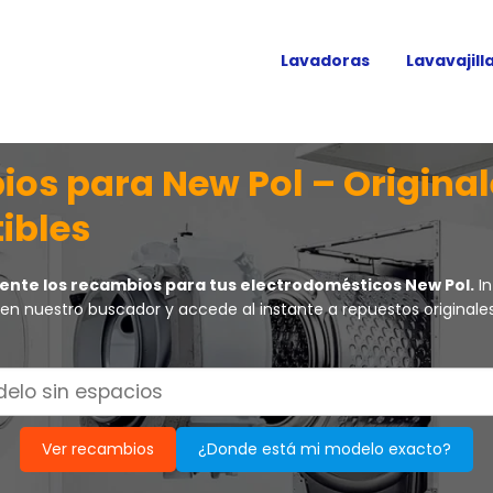
Lavadoras
Lavavajill
os para New Pol – Original
ibles
ente los recambios para tus electrodomésticos New Pol.
In
en nuestro buscador y accede al instante a repuestos originale
Ver recambios
¿Donde está mi modelo exacto?