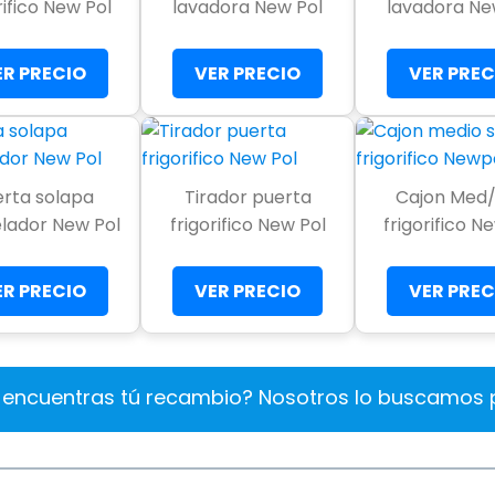
rifico New Pol
lavadora New Pol
lavadora Ne
ER PRECIO
VER PRECIO
VER PREC
erta solapa
Tirador puerta
Cajon Med
lador New Pol
frigorifico New Pol
frigorifico N
ER PRECIO
VER PRECIO
VER PREC
encuentras tú recambio? Nosotros lo buscamos po