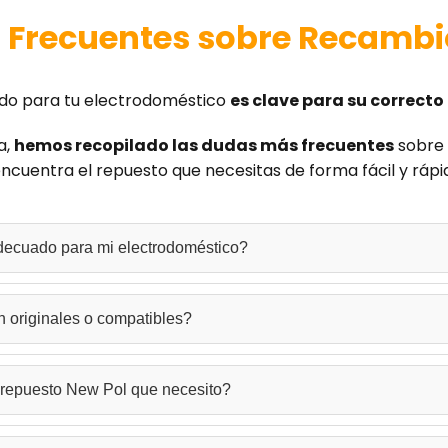
 Frecuentes sobre Recambi
do para tu electrodoméstico
es clave para su correct
a,
hemos recopilado las dudas más frecuentes
sobre 
ncuentra el repuesto que necesitas de forma fácil y rápi
decuado para mi electrodoméstico?
 revisa la etiqueta de características de tu electrodoméstico, donde e
 originales o compatibles?
 ayudaremos a identificar la pieza exacta que necesitas.
s y también de alternativas compatibles de alta calidad. Todos nuestro
l repuesto New Pol que necesito?
tu electrodoméstico.
s, contacta con nuestro equipo técnico por WhatsApp o escríbenos a