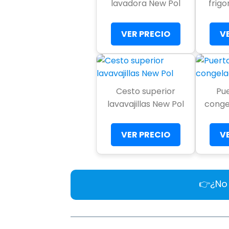
lavadora New Pol
frigo
VER PRECIO
V
Cesto superior
Pu
lavavajillas New Pol
conge
VER PRECIO
V
👉¿No 