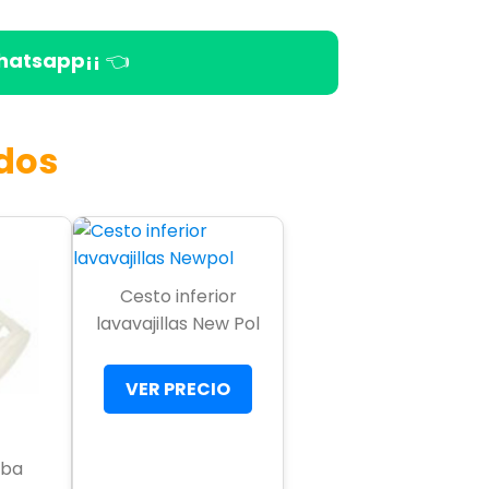
hatsapp¡¡
👈
dos
Cesto inferior
lavavajillas New Pol
VER PRECIO
mba