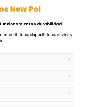
os New Pol
o funcionamiento y durabilidad.
compatibilidad, disponibilidad, envíos y
da.
ncontrarás el modelo y número de serie. Si
s productos están testados para garantizar un
repuestos@encuentraturecambio.com
. Te