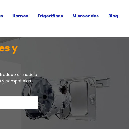
as
Hornos
Frigorificos
Microondas
Blog
es y
troduce el modelo
s y compatibles.