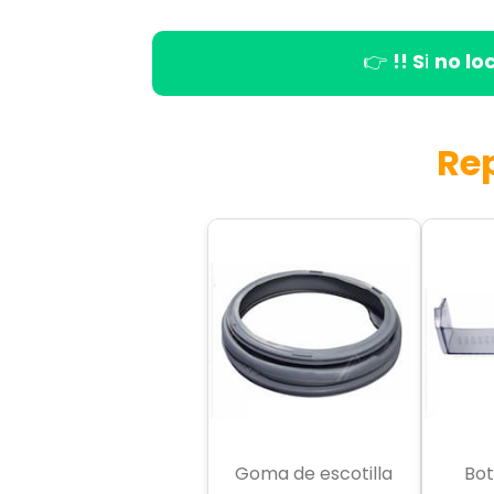
👉
!! S
i
no lo
Re
Goma de escotilla
Bot