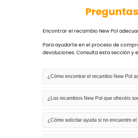
Preguntas
Encontrar el recambio New Pol adecua
Para ayudarte en el proceso de compr
devoluciones. Consulta esta sección y e
¿Cómo encontrar el recambio New Pol a
Para encontrar el
recambio New Pol
correcto,
¿Los recambios New Pol que ofrecéis son
tienes dudas, contacta con nuestro equipo y te
Disponemos de
repuestos New Pol
originale
¿Cómo solicitar ayuda si no encuentro e
óptimo rendimiento y prolongar la vida útil de 
Si no localizas el
repuesto New Pol
que busca