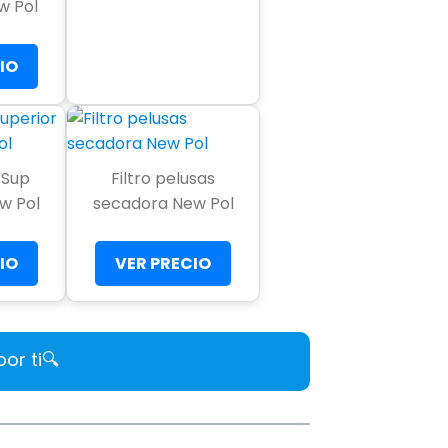
w Pol
IO
/Sup
Filtro pelusas
ew Pol
secadora New Pol
IO
VER PRECIO
r ti🔍​