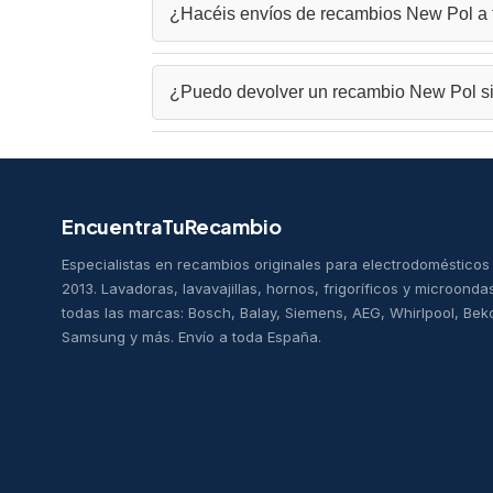
¿Hacéis envíos de recambios New Pol a
ayudaremos a encontrar la pieza exacta para 
Sí, realizamos envíos de
recambios New Pol
¿Puedo devolver un recambio New Pol si 
Murcia, Palencia, Burgos, Barcelona, Soria, S
Segovia, Ourense, León, Teruel, Tarragona, Ja
Roquetas de Mar, Elda, Madrid, Alicante, Vitor
Sí, aceptamos devoluciones de
repuestos Ne
compatible con tu electrodoméstico, contacta 
EncuentraTuRecambio
Especialistas en recambios originales para electrodoméstico
2013. Lavadoras, lavavajillas, hornos, frigoríficos y microonda
todas las marcas: Bosch, Balay, Siemens, AEG, Whirlpool, Bek
Samsung y más. Envío a toda España.