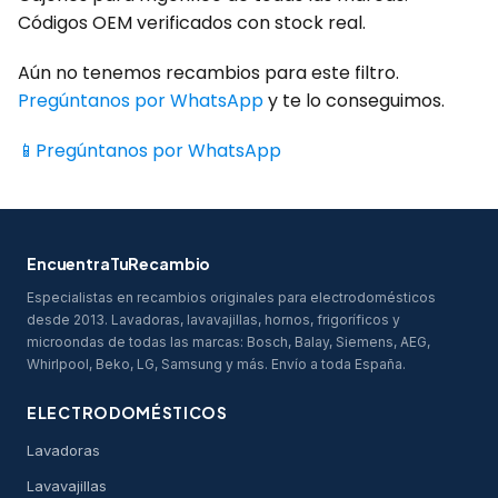
Códigos OEM verificados con stock real.
Aún no tenemos recambios para este filtro.
Pregúntanos por WhatsApp
y te lo conseguimos.
📱
Pregúntanos por WhatsApp
EncuentraTuRecambio
Especialistas en recambios originales para electrodomésticos
desde 2013. Lavadoras, lavavajillas, hornos, frigoríficos y
microondas de todas las marcas: Bosch, Balay, Siemens, AEG,
Whirlpool, Beko, LG, Samsung y más. Envío a toda España.
ELECTRODOMÉSTICOS
Lavadoras
Lavavajillas