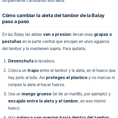
simplemente cambiando esa aleta.
Cómo cambiar la aleta del tambor de la Balay
paso a paso
En las Balay las aletas
van a presion
: llevan unas
grapas o
pestañas
en la parte central que encajan en unos agujeros
del tambor y la mantienen sujeta. Para quitarla:
Desenchufa
la lavadora.
Coloca un
trapo
entre el tambor y la aleta, en el hueco que
hay justo al lado. Asi
proteges el plastico
y no marcas ni
rompes la aleta al hacer fuerza.
Usa un
mango grueso
(el de un martillo, por ejemplo) y
encajalo entre la aleta y el tambor
, en ese mismo
hueco.
Haz
palanca con presion hacia dentro del tambor
,