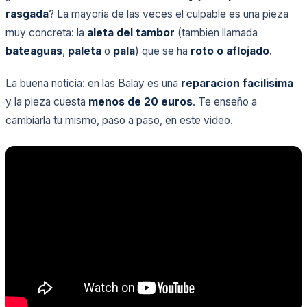
rasgada
? La mayoria de las veces el culpable es una pieza
muy concreta: la
aleta del tambor
(tambien llamada
bateaguas
,
paleta
o
pala
) que se ha
roto o aflojado
.
La buena noticia: en las Balay es una
reparacion facilisima
y la pieza cuesta
menos de 20 euros
. Te enseño a
cambiarla tu mismo, paso a paso, en este video.