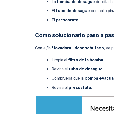
La
bomba de desague
debilitada
El
tubo de desague
con cal o pin
El
presostato
.
Cómo solucionarlo paso a pa
Con el/la
'.lavadora.'
desenchufado
, ve 
Limpia el
filtro de la bomba
.
Revisa el
tubo de desague
.
Comprueba que la
bomba evacua
Revisa el
presostato
.