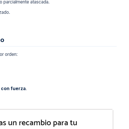
 o parcialmente atascada.
zado.
so
por orden:
 con fuerza
.