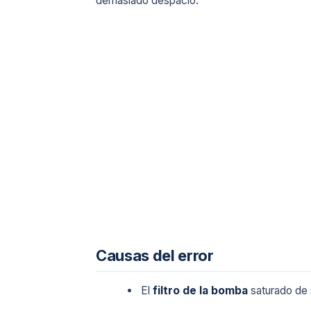
demasiado despacio.
Causas del error
El
filtro de la bomba
saturado de 