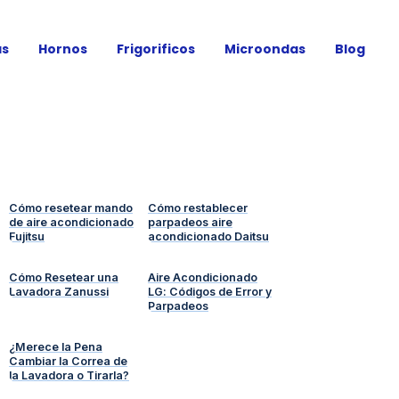
as
Hornos
Frigorificos
Microondas
Blog
Cómo resetear mando
Cómo restablecer
de aire acondicionado
parpadeos aire
Fujitsu
acondicionado Daitsu
Cómo Resetear una
Aire Acondicionado
Lavadora Zanussi
LG: Códigos de Error y
Parpadeos
¿Merece la Pena
Cambiar la Correa de
la Lavadora o Tirarla?