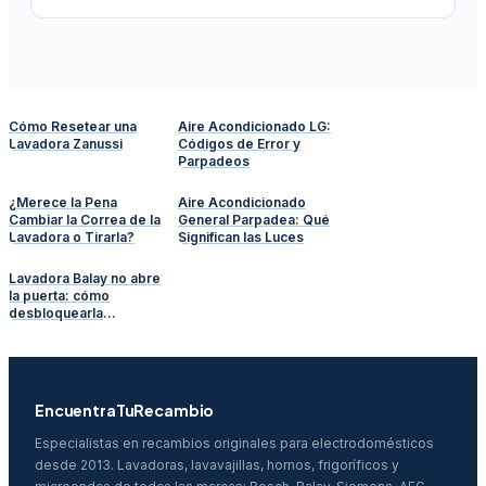
Cómo Resetear una
Aire Acondicionado LG:
Lavadora Zanussi
Códigos de Error y
Parpadeos
¿Merece la Pena
Aire Acondicionado
Cambiar la Correa de la
General Parpadea: Qué
Lavadora o Tirarla?
Significan las Luces
Lavadora Balay no abre
la puerta: cómo
desbloquearla
manualmente
EncuentraTuRecambio
Especialistas en recambios originales para electrodomésticos
desde 2013. Lavadoras, lavavajillas, hornos, frigoríficos y