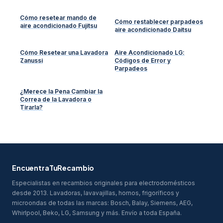
Cómo resetear mando de
Cómo restablecer parpadeos
aire acondicionado Fujitsu
aire acondicionado Daitsu
Cómo Resetear una Lavadora
Aire Acondicionado LG:
Zanussi
Códigos de Error y
Parpadeos
¿Merece la Pena Cambiar la
Correa de la Lavadora o
Tirarla?
EncuentraTuRecambio
Especialistas en recambios originales para electrodomésticos
desde 2013. Lavadoras, lavavajillas, hornos, frigoríficos y
microondas de todas las marcas: Bosch, Balay, Siemens, AEG,
Whirlpool, Beko, LG, Samsung y más. Envío a toda España.