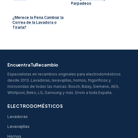
Parpadeos
¿Merece la Pena Cambiar la
Correa de la Lavadora o
Tirarla?
EncuentraTuRecambio
Especialistas en recambios originales para electrodomésticos
desde 2013. Lavadoras, lavavajillas, hornos, frigoríficos y
microondas de todas las marcas: Bosch, Balay, Siemens, AEG,
Whirlpool, Beko, LG, Samsung y más. Envío a toda España.
ELECTRODOMÉSTICOS
Lavadoras
Lavavajillas
Hornos