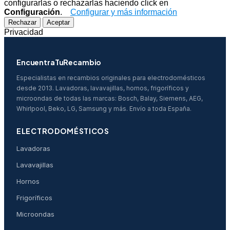
configurarlas o rechazarlas haciendo click en
Configuración
.
Configurar y más información
Rechazar
Aceptar
Privacidad
EncuentraTuRecambio
Especialistas en recambios originales para electrodomésticos
desde 2013. Lavadoras, lavavajillas, hornos, frigoríficos y
microondas de todas las marcas: Bosch, Balay, Siemens, AEG,
Whirlpool, Beko, LG, Samsung y más. Envío a toda España.
ELECTRODOMÉSTICOS
Lavadoras
Lavavajillas
Hornos
Frigoríficos
Microondas