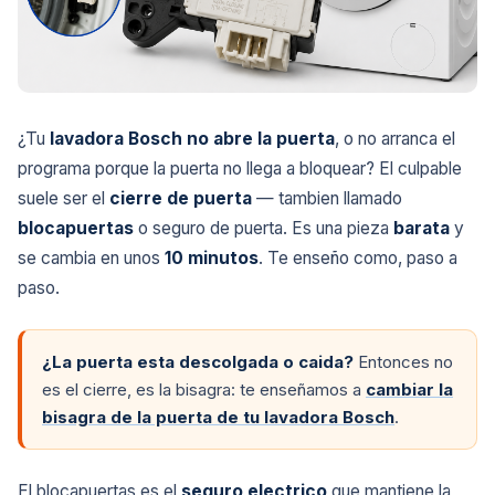
¿Tu
lavadora Bosch no abre la puerta
, o no arranca el
programa porque la puerta no llega a bloquear? El culpable
suele ser el
cierre de puerta
— tambien llamado
blocapuertas
o seguro de puerta. Es una pieza
barata
y
se cambia en unos
10 minutos
. Te enseño como, paso a
paso.
¿La puerta esta descolgada o caida?
Entonces no
es el cierre, es la bisagra: te enseñamos a
cambiar la
bisagra de la puerta de tu lavadora Bosch
.
El blocapuertas es el
seguro electrico
que mantiene la