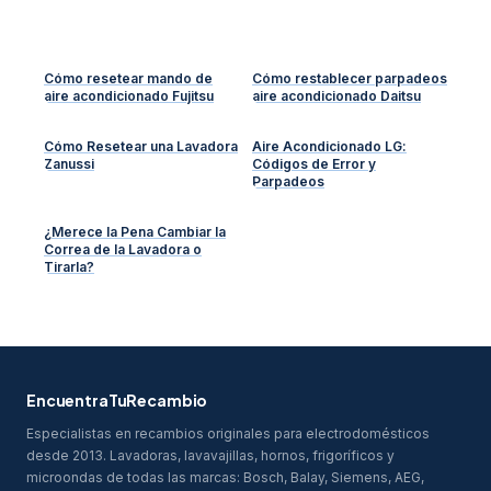
Cómo resetear mando de
Cómo restablecer parpadeos
aire acondicionado Fujitsu
aire acondicionado Daitsu
Cómo Resetear una Lavadora
Aire Acondicionado LG:
Zanussi
Códigos de Error y
Parpadeos
¿Merece la Pena Cambiar la
Correa de la Lavadora o
Tirarla?
EncuentraTuRecambio
Especialistas en recambios originales para electrodomésticos
desde 2013. Lavadoras, lavavajillas, hornos, frigoríficos y
microondas de todas las marcas: Bosch, Balay, Siemens, AEG,