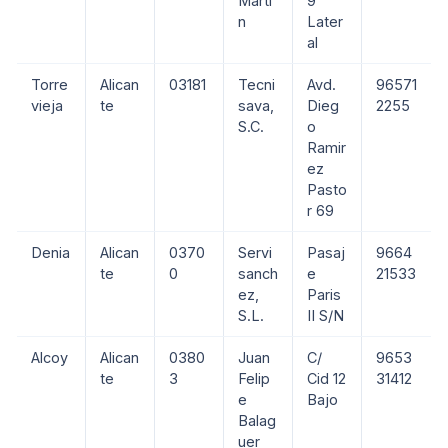
Marti
9
n
Later
al
Torre
Alican
03181
Tecni
Avd.
96571
vieja
te
sava,
Dieg
2255
S.C.
o
Ramir
ez
Pasto
r 69
Denia
Alican
0370
Servi
Pasaj
9664
te
0
sanch
e
21533
ez,
Paris
S.L.
II S/N
Alcoy
Alican
0380
Juan
C/
9653
te
3
Felip
Cid 12
31412
e
Bajo
Balag
uer