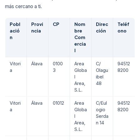
más cercano a ti.
Pobl
Provi
CP
Nom
Direc
Teléf
ació
ncia
bre
ción
ono
n
Com
ercia
l
Vitori
Álava
0100
Area
C/
94512
a
3
Globa
Olagu
8200
l
ibel
Area,
48
S.L.
Vitori
Álava
01012
Area
C/Eul
94512
a
Globa
ogio
8200
l
Serda
Area,
n 14
S.L.