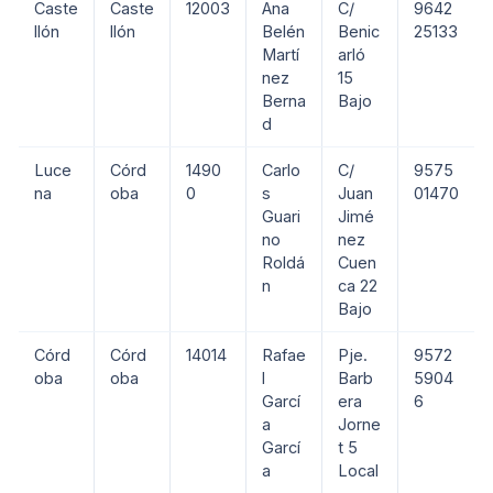
Caste
Caste
12003
Ana
C/
9642
llón
llón
Belén
Benic
25133
Martí
arló
nez
15
Berna
Bajo
d
Luce
Córd
1490
Carlo
C/
9575
na
oba
0
s
Juan
01470
Guari
Jimé
no
nez
Roldá
Cuen
n
ca 22
Bajo
Córd
Córd
14014
Rafae
Pje.
9572
oba
oba
l
Barb
5904
Garcí
era
6
a
Jorne
Garcí
t 5
a
Local