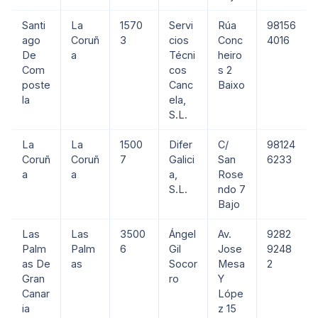
Santi
La
1570
Servi
Rúa
98156
ago
Coruñ
3
cios
Conc
4016
De
a
Técni
heiro
Com
cos
s 2
poste
Canc
Baixo
la
ela,
S.L.
La
La
1500
Difer
C/
98124
Coruñ
Coruñ
7
Galici
San
6233
a
a
a,
Rose
S.L.
ndo 7
Bajo
Las
Las
3500
Ángel
Av.
9282
Palm
Palm
6
Gil
Jose
9248
as De
as
Socor
Mesa
2
Gran
ro
Y
Canar
Lópe
ia
z 15