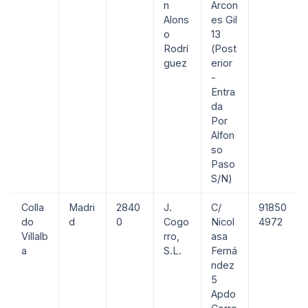
n
Arcon
Alons
es Gil
o
13
Rodrí
(Post
guez
erior
-
Entra
da
Por
Alfon
so
Paso
S/N)
Colla
Madri
2840
J.
C/
91850
do
d
0
Cogo
Nicol
4972
Villalb
rro,
asa
a
S.L.
Ferná
ndez
5
Apdo