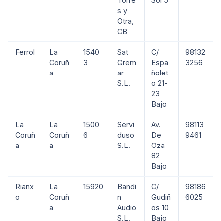
Torre
Sol 5
s y
Otra,
CB
Ferrol
La
1540
Sat
C/
98132
Coruñ
3
Grem
Espa
3256
a
ar
ñolet
S.L.
o 21-
23
Bajo
La
La
1500
Servi
Av.
98113
Coruñ
Coruñ
6
duso
De
9461
a
a
S.L.
Oza
82
Bajo
Rianx
La
15920
Bandi
C/
98186
o
Coruñ
n
Gudiñ
6025
a
Audio
os 10
S.L.
Bajo