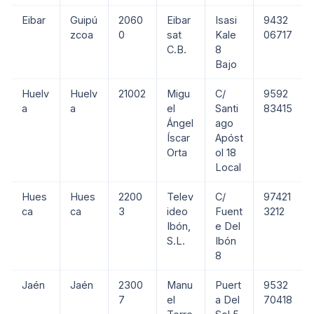
Eibar
Guipú
2060
Eibar
Isasi
9432
zcoa
0
sat
Kale
06717
C.B.
8
Bajo
Huelv
Huelv
21002
Migu
C/
9592
a
a
el
Santi
83415
Ángel
ago
Íscar
Apóst
Orta
ol 18
Local
Hues
Hues
2200
Telev
C/
97421
ca
ca
3
ideo
Fuent
3212
Ibón,
e Del
S.L.
Ibón
8
Jaén
Jaén
2300
Manu
Puert
9532
7
el
a Del
70418