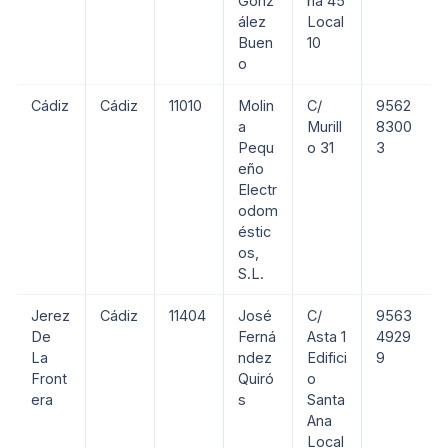
Gonz
ña 45
ález
Local
Buen
10
o
Cádiz
Cádiz
11010
Molin
C/
9562
a
Murill
8300
Pequ
o 31
3
eño
Electr
odom
éstic
os,
S.L.
Jerez
Cádiz
11404
José
C/
9563
De
Ferná
Asta 1
4929
La
ndez
Edifici
9
Front
Quiró
o
era
s
Santa
Ana
Local