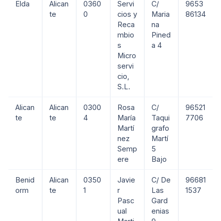
Elda
Alican
0360
Servi
C/
9653
te
0
cios y
Maria
86134
Reca
na
mbio
Pined
s
a 4
Micro
servi
cio,
S.L.
Alican
Alican
0300
Rosa
C/
96521
te
te
4
María
Taqui
7706
Martí
grafo
nez
Martí
Semp
5
ere
Bajo
Benid
Alican
0350
Javie
C/ De
96681
orm
te
1
r
Las
1537
Pasc
Gard
ual
enias