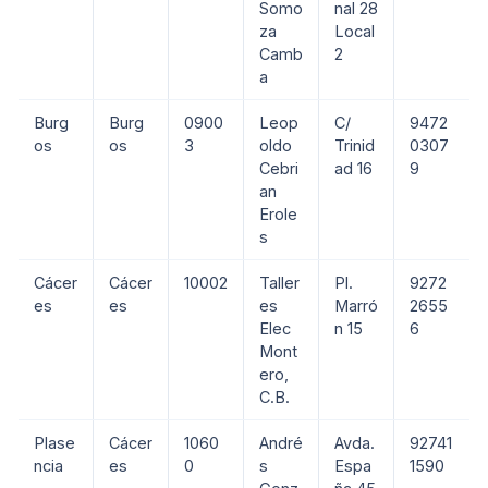
Somo
nal 28
za
Local
Camb
2
a
Burg
Burg
0900
Leop
C/
9472
os
os
3
oldo
Trinid
0307
Cebri
ad 16
9
an
Erole
s
Cácer
Cácer
10002
Taller
Pl.
9272
es
es
es
Marró
2655
Elec
n 15
6
Mont
ero,
C.B.
Plase
Cácer
1060
André
Avda.
92741
ncia
es
0
s
Espa
1590