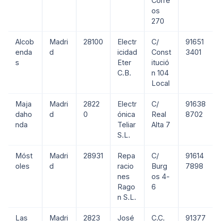
Corre
os
270
Alcob
Madri
28100
Electr
C/
91651
enda
d
icidad
Const
3401
s
Eter
itució
C.B.
n 104
Local
Maja
Madri
2822
Electr
C/
91638
daho
d
0
ónica
Real
8702
nda
Teliar
Alta 7
S.L.
Móst
Madri
28931
Repa
C/
91614
oles
d
racio
Burg
7898
nes
os 4-
Rago
6
n S.L.
Las
Madri
2823
José
C.C.
91377