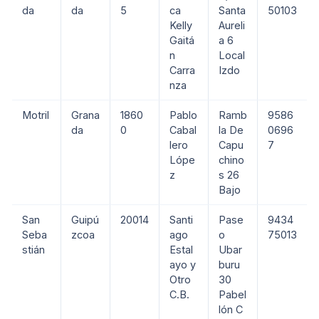
da
da
5
ca
Santa
50103
Kelly
Aureli
Gaitá
a 6
n
Local
Carra
Izdo
nza
Motril
Grana
1860
Pablo
Ramb
9586
da
0
Cabal
la De
0696
lero
Capu
7
Lópe
chino
z
s 26
Bajo
San
Guipú
20014
Santi
Pase
9434
Seba
zcoa
ago
o
75013
stián
Estal
Ubar
ayo y
buru
Otro
30
C.B.
Pabel
lón C