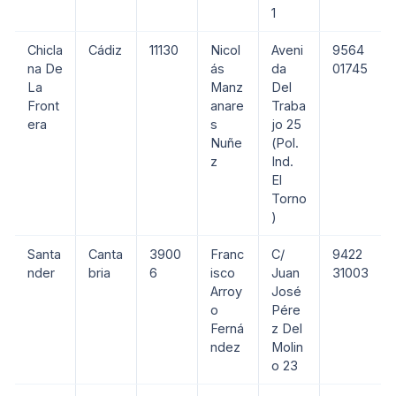
1
Chicla
Cádiz
11130
Nicol
Aveni
9564
na De
ás
da
01745
La
Manz
Del
Front
anare
Traba
era
s
jo 25
Nuñe
(Pol.
z
Ind.
El
Torno
)
Santa
Canta
3900
Franc
C/
9422
nder
bria
6
isco
Juan
31003
Arroy
José
o
Pére
Ferná
z Del
ndez
Molin
o 23