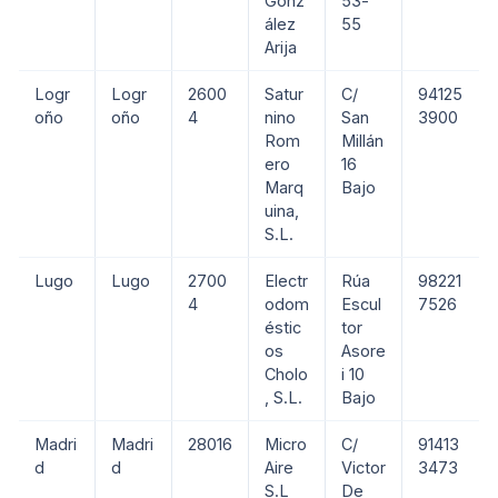
Gonz
53-
ález
55
Arija
Logr
Logr
2600
Satur
C/
94125
oño
oño
4
nino
San
3900
Rom
Millán
ero
16
Marq
Bajo
uina,
S.L.
Lugo
Lugo
2700
Electr
Rúa
98221
4
odom
Escul
7526
éstic
tor
os
Asore
Cholo
i 10
, S.L.
Bajo
Madri
Madri
28016
Micro
C/
91413
d
d
Aire
Victor
3473
S.L
De