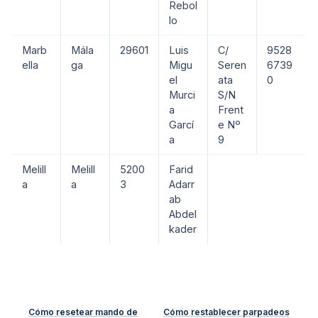
Rebol
lo
Marb
Mála
29601
Luis
C/
9528
ella
ga
Migu
Seren
6739
el
ata
0
Murci
S/N
a
Frent
Garcí
e Nº
a
9
Melill
Melill
5200
Farid
a
a
3
Adarr
ab
Abdel
kader
Cómo resetear mando de
Cómo restablecer parpadeos