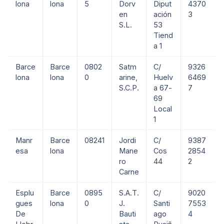
lona
lona
5
Dorv
Diput
4370
en
ación
3
S.L.
53
Tiend
a 1
Barce
Barce
0802
Satm
C/
9326
lona
lona
0
arine,
Huelv
6469
S.C.P.
a 67-
7
69
Local
1
Manr
Barce
08241
Jordi
C/
9387
esa
lona
Mane
Cos
2854
ro
44
2
Carne
Esplu
Barce
0895
S.A.T.
C/
9020
gues
lona
0
J.
Santi
7553
De
Bauti
ago
4