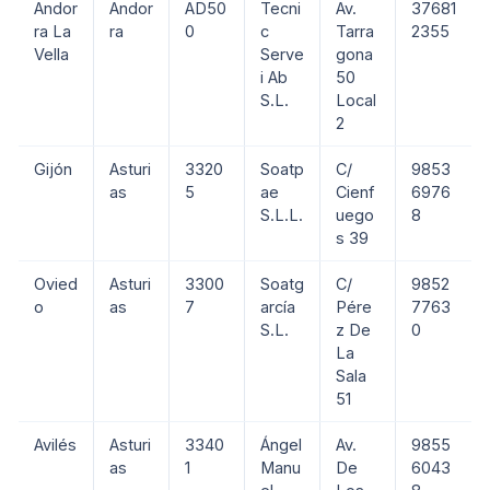
Andor
Andor
AD50
Tecni
Av.
37681
ra La
ra
0
c
Tarra
2355
Vella
Serve
gona
i Ab
50
S.L.
Local
2
Gijón
Asturi
3320
Soatp
C/
9853
as
5
ae
Cienf
6976
S.L.L.
uego
8
s 39
Ovied
Asturi
3300
Soatg
C/
9852
o
as
7
arcía
Pére
7763
S.L.
z De
0
La
Sala
51
Avilés
Asturi
3340
Ángel
Av.
9855
as
1
Manu
De
6043