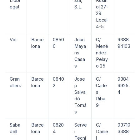
Llobr
sta,
Rusiñ
egat
S.L.
ol 27-
29
Local
4-5
Vic
Barce
0850
Joan
C/
9388
lona
0
Maya
Mené
94103
ns
ndez
Casa
Pelay
s
o 25
Gran
Barce
0840
Jose
C/
9384
ollers
lona
2
p
Carle
9925
Salva
s
4
dó
Riba
Tomá
9
s
Saba
Barce
0820
Serve
C/
93710
dell
lona
4
i
Danie
3388
Tecni
l