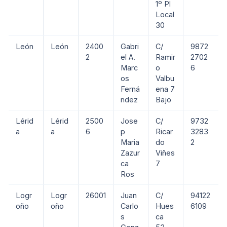
1º Pl
Local
30
León
León
2400
Gabri
C/
9872
2
el A.
Ramir
2702
Marc
o
6
os
Valbu
Ferná
ena 7
ndez
Bajo
Lérid
Lérid
2500
Jose
C/
9732
a
a
6
p
Ricar
3283
Maria
do
2
Zazur
Viñes
ca
7
Ros
Logr
Logr
26001
Juan
C/
94122
oño
oño
Carlo
Hues
6109
s
ca