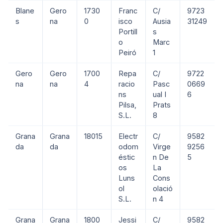
Blane
Gero
1730
Franc
C/
9723
s
na
0
isco
Ausia
31249
Portill
s
o
Marc
Peiró
1
Gero
Gero
1700
Repa
C/
9722
na
na
4
racio
Pasc
0669
ns
ual I
6
Pilsa,
Prats
S.L.
8
Grana
Grana
18015
Electr
C/
9582
da
da
odom
Virge
9256
éstic
n De
5
os
La
Luns
Cons
ol
olació
S.L.
n 4
Grana
Grana
1800
Jessi
C/
9582