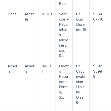
Bou
Elche
Alican
03201
Servi
C/
9654
te
cios y
Luis
67710
Reca
Llore
mbio
nte 16
s
Micro
servi
cio,
S.L.
Almer
Almer
0400
Electr
C/
9502
ía
ía
1
o
Circu
3598
Repu
nvala
9
estos
ción
Fermi
Ulpia
n,
no
S.L.
Diaz
6