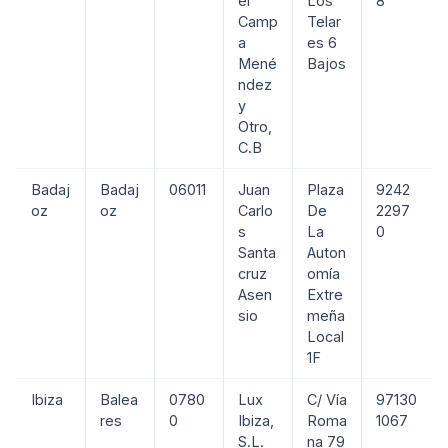
el
Los
8
Camp
Telar
a
es 6
Mené
Bajos
ndez
y
Otro,
C.B
Badaj
Badaj
06011
Juan
Plaza
9242
oz
oz
Carlo
De
2297
s
La
0
Santa
Auton
cruz
omía
Asen
Extre
sio
meña
Local
1F
Ibiza
Balea
0780
Lux
C/ Vía
97130
res
0
Ibiza,
Roma
1067
S.L.
na 79