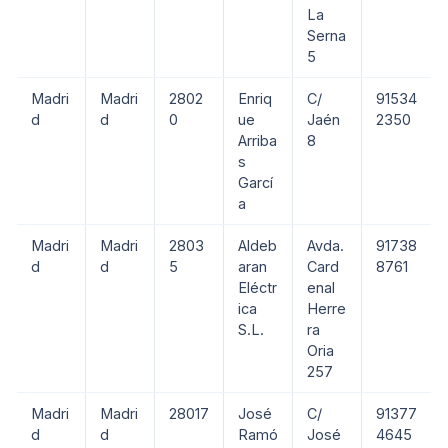
La
Serna
5
Madri
Madri
2802
Enriq
C/
91534
d
d
0
ue
Jaén
2350
Arriba
8
s
Garcí
a
Madri
Madri
2803
Aldeb
Avda.
91738
d
d
5
aran
Card
8761
Eléctr
enal
ica
Herre
S.L.
ra
Oria
257
Madri
Madri
28017
José
C/
91377
d
d
Ramó
José
4645