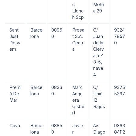
c
Molin
Llonc
a 29
h Scp
Sant
Barce
0896
Presa
C/
9324
Just
lona
0
t S.A.
Juan
7857
Desv
Centr
de la
0
ern
al
Cierv
a, nº
3-5,
nave
4
Premi
Barce
0833
Marc
C/
93751
à De
lona
0
Angu
Unió
5397
Mar
era
12
Gisbe
Bajos
rt
Gavà
Barce
0885
Javie
Av.
9363
lona
0
r
Diago
84112