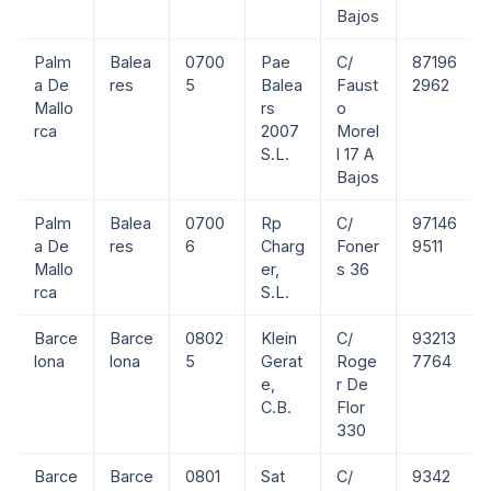
Bajos
Palm
Balea
0700
Pae
C/
87196
a De
res
5
Balea
Faust
2962
Mallo
rs
o
rca
2007
Morel
S.L.
l 17 A
Bajos
Palm
Balea
0700
Rp
C/
97146
a De
res
6
Charg
Foner
9511
Mallo
er,
s 36
rca
S.L.
Barce
Barce
0802
Klein
C/
93213
lona
lona
5
Gerat
Roge
7764
e,
r De
C.B.
Flor
330
Barce
Barce
0801
Sat
C/
9342