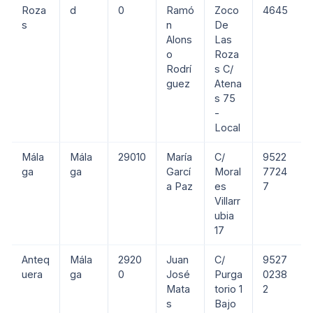
Roza
d
0
Ramó
Zoco
4645
s
n
De
Alons
Las
o
Roza
Rodrí
s C/
guez
Atena
s 75
-
Local
Mála
Mála
29010
María
C/
9522
ga
ga
Garcí
Moral
7724
a Paz
es
7
Villarr
ubia
17
Anteq
Mála
2920
Juan
C/
9527
uera
ga
0
José
Purga
0238
Mata
torio 1
2
s
Bajo