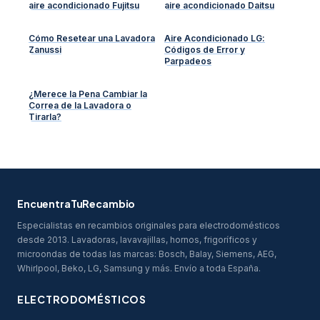
aire acondicionado Fujitsu
aire acondicionado Daitsu
Cómo Resetear una Lavadora
Aire Acondicionado LG:
Zanussi
Códigos de Error y
Parpadeos
¿Merece la Pena Cambiar la
Correa de la Lavadora o
Tirarla?
EncuentraTuRecambio
Especialistas en recambios originales para electrodomésticos
desde 2013. Lavadoras, lavavajillas, hornos, frigoríficos y
microondas de todas las marcas: Bosch, Balay, Siemens, AEG,
Whirlpool, Beko, LG, Samsung y más. Envío a toda España.
ELECTRODOMÉSTICOS