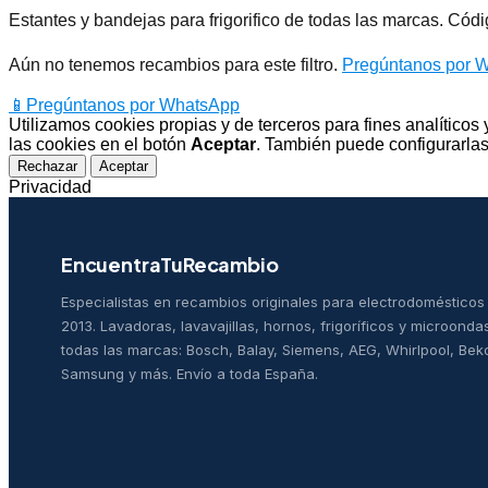
Estantes y bandejas para frigorifico de todas las marcas. Cód
Aún no tenemos recambios para este filtro.
Pregúntanos por 
📱
Pregúntanos por WhatsApp
Utilizamos cookies propias y de terceros para fines analítico
las cookies en el botón
Aceptar
. También puede configurarlas
Rechazar
Aceptar
Privacidad
EncuentraTuRecambio
Especialistas en recambios originales para electrodoméstico
2013. Lavadoras, lavavajillas, hornos, frigoríficos y microonda
todas las marcas: Bosch, Balay, Siemens, AEG, Whirlpool, Bek
Samsung y más. Envío a toda España.