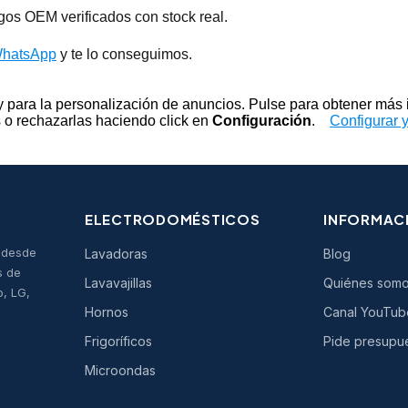
igos OEM verificados con stock real.
WhatsApp
y te lo conseguimos.
s y para la personalización de anuncios. Pulse para obtener más
 o rechazarlas haciendo click en
Configuración
.
Configurar 
ELECTRODOMÉSTICOS
INFORMAC
s desde
Lavadoras
Blog
s de
Lavavajillas
Quiénes som
o, LG,
Hornos
Canal YouTub
Frigoríficos
Pide presupu
Microondas