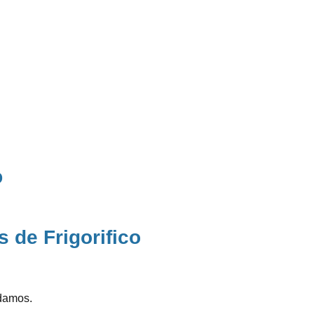
o
 de Frigorifico
damos.