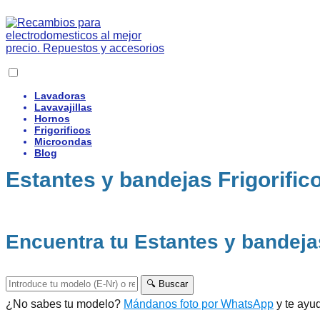
Lavadoras
Lavavajillas
Hornos
Frigorificos
Microondas
Blog
Estantes y bandejas Frigorific
Encuentra tu Estantes y bandejas
🔍 Buscar
¿No sabes tu modelo?
Mándanos foto por WhatsApp
y te ayu