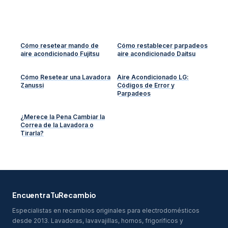
Cómo resetear mando de
Cómo restablecer parpadeos
aire acondicionado Fujitsu
aire acondicionado Daitsu
Cómo Resetear una Lavadora
Aire Acondicionado LG:
Zanussi
Códigos de Error y
Parpadeos
¿Merece la Pena Cambiar la
Correa de la Lavadora o
Tirarla?
EncuentraTuRecambio
Especialistas en recambios originales para electrodomésticos
desde 2013. Lavadoras, lavavajillas, hornos, frigoríficos y