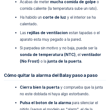
Acabas de meter
mucha comida de golpe
o
comida caliente (la temperatura sube un rato).
Ha habido un
corte de luz
y el interior se ha
calentado.
Las
rejillas de ventilacion
estan tapadas o el
aparato esta muy pegado a la pared.
Si parpadea sin motivo y no baja, puede ser la
sonda de temperatura (NTC)
, el
ventilador
(No Frost)
o la
junta de la puerta
.
Cómo quitar la alarma del Balay paso a paso
Cierra bien la puerta
y comprueba que la junta
no este doblada ni haya algo estorbando.
Pulsa el boton de la alarma
para silenciar el
pitido (segun el modelo es "alarm", el de la