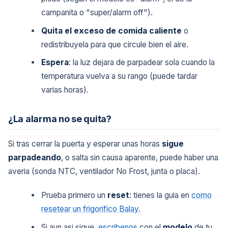
campanita o "super/alarm off").
Quita el exceso de comida caliente
o
redistribuyela para que circule bien el aire.
Espera
: la luz dejara de parpadear sola cuando la
temperatura vuelva a su rango (puede tardar
varias horas).
¿La alarma no se quita?
Si tras cerrar la puerta y esperar unas horas
sigue
parpadeando
, o salta sin causa aparente, puede haber una
averia (sonda NTC, ventilador No Frost, junta o placa).
Prueba primero un
reset
: tienes la guia en
como
resetear un frigorifico Balay
.
Si aun asi sigue,
escribenos
con el
modelo
de tu