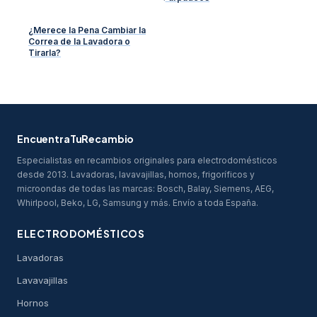
¿Merece la Pena Cambiar la
Correa de la Lavadora o
Tirarla?
EncuentraTuRecambio
Especialistas en recambios originales para electrodomésticos
desde 2013. Lavadoras, lavavajillas, hornos, frigoríficos y
microondas de todas las marcas: Bosch, Balay, Siemens, AEG,
Whirlpool, Beko, LG, Samsung y más. Envío a toda España.
ELECTRODOMÉSTICOS
Lavadoras
Lavavajillas
Hornos