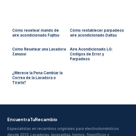
Cómo resetear mando de
Cómo restablecer parpadeos
aire acondicionado Fujitsu
aire acondicionado Daitsu
Cómo Resetear una Lavadora
Aire Acondicionado LG:
Zanussi
Códigos de Error y
Parpadeos
¿Merece la Pena Cambiar la
Correa de la Lavadora o
Tirarla?
EncuentraTuRecambio
Especialistas en recambios originales para electrodomésticos
desde 2013. Lavadoras, lavavajillas, hornos, frigoríficos y