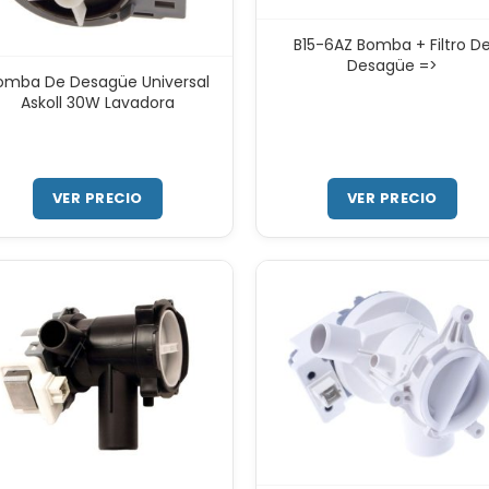
B15-6AZ Bomba + Filtro D
Desagüe =>
omba De Desagüe Universal
Askoll 30W Lavadora
VER PRECIO
VER PRECIO