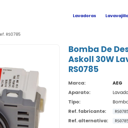
Lavadoras
Lavavajill
ef. RS0785
Bomba De Des
Askoll 30W La
RS0785
Marca:
AEG
Aparato:
Lavad
Tipo:
Bomba
Ref. fabricante:
RS078
Ref. alternativa:
RS078