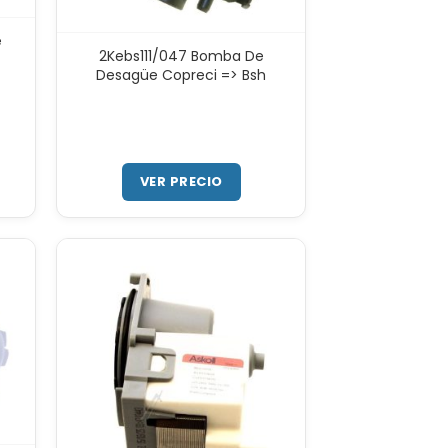
e
2Kebs111/047 Bomba De
Desagüe Copreci => Bsh
VER PRECIO