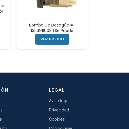
üe
24
Bomba De Desagüe =>
1326911003 (Se Puede
VER PRECIO
IÓN
LEGAL
Aviso legal
os
Privacidad
e
Cookies
esto
Condiciones