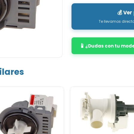
💰 Ver
Te llevamos direct
📱
¿Dudas con tu mod
ilares