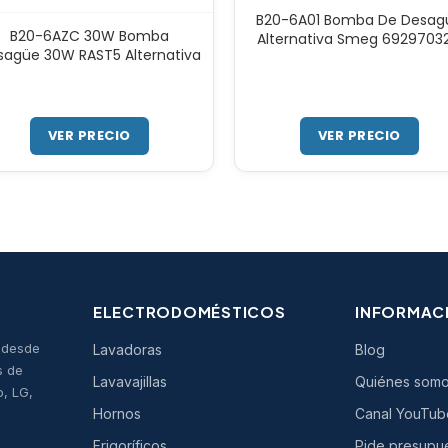
B20-6A01 Bomba De Desag
B20-6AZC 30W Bomba
Alternativa Smeg 6929703
sagüe 30W RAST5 Alternativa
VER PRECIO
VER PRECIO
ELECTRODOMÉSTICOS
INFORMAC
s desde
Lavadoras
Blog
s de
Lavavajillas
Quiénes som
o, LG,
Hornos
Canal YouTub
Frigoríficos
Pide presupu