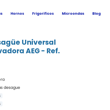
as
Hornos
Frigorificos
Microondas
Blog
agüe Universal
vadora AEG - Ref.
ora
s desague
5
5