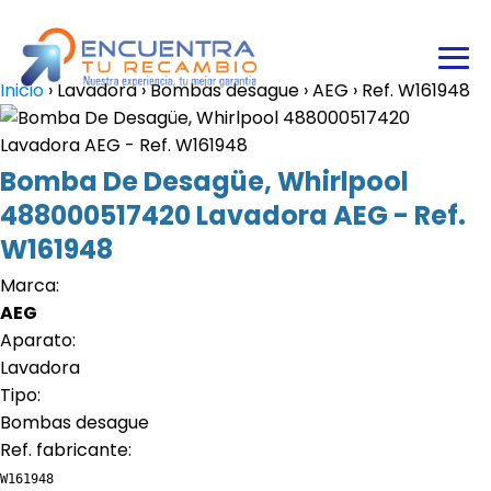
Inicio
›
Lavadora
›
Bombas desague
›
AEG
›
Ref. W161948
Bomba De Desagüe, Whirlpool
488000517420 Lavadora AEG - Ref.
W161948
Marca:
AEG
Aparato:
Lavadora
Tipo:
Bombas desague
Ref. fabricante:
W161948