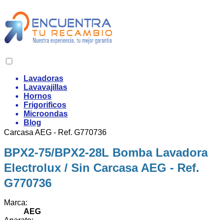
Lavadoras
Lavavajillas
Hornos
Frigorificos
Microondas
Inicio
›
Lavadora
›
Bombas desague
›
AEG
›
Ref. G770736
Blog
BPX2-75/BPX2-28L Bomba Lavadora
Electrolux / Sin Carcasa AEG - Ref.
G770736
Marca:
AEG