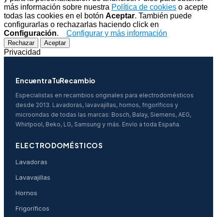
más información sobre nuestra
Política de cookies
o acepte
todas las cookies en el botón
Aceptar
. También puede
configurarlas o rechazarlas haciendo click en
Configuración
.
Configurar y más información
Rechazar
Aceptar
Privacidad
EncuentraTuRecambio
Especialistas en recambios originales para electrodomésticos
desde 2013. Lavadoras, lavavajillas, hornos, frigoríficos y
microondas de todas las marcas: Bosch, Balay, Siemens, AEG,
Whirlpool, Beko, LG, Samsung y más. Envío a toda España.
ELECTRODOMÉSTICOS
Lavadoras
Lavavajillas
Hornos
Frigoríficos