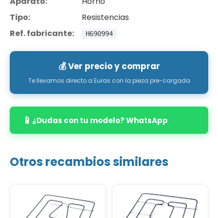
Aparato:
Horno
Tipo:
Resistencias
Ref. fabricante:
H690994
💰 Ver precio y comprar
Te llevamos directo a Euras con la pieza pre-cargada
📱
¿Dudas con tu modelo? WhatsApp
Otros recambios similares