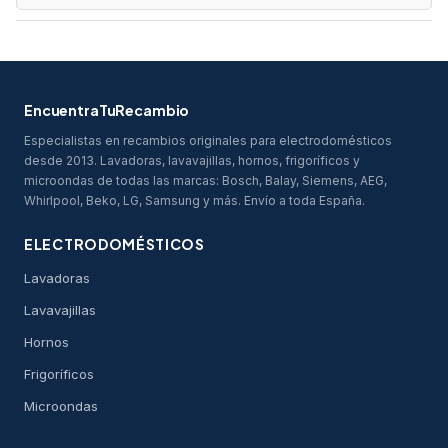
ofrecerá opciones compatibles.
Sí, ofrecemos repuestos para una amplia gama de
electrodomésticos Ariete, incluidos cafeteras, aspiradoras,
centros de planchado, y más. Si no encuentras lo que
necesitas, contáctanos para que podamos ayudarte a
EncuentraTuRecambio
localizarlo.
Especialistas en recambios originales para electrodomésticos
desde 2013. Lavadoras, lavavajillas, hornos, frigoríficos y
microondas de todas las marcas: Bosch, Balay, Siemens, AEG,
Whirlpool, Beko, LG, Samsung y más. Envío a toda España.
ELECTRODOMÉSTICOS
Lavadoras
Lavavajillas
Hornos
Frigoríficos
Microondas