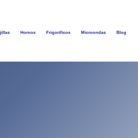
illas
Hornos
Frigorificos
Microondas
Blog