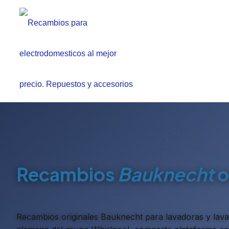
Recambios
Bauknecht
o
Recambios originales Bauknecht para lavadoras y lavav