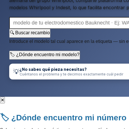
alemana del grupo Whirlpool, comparte plataforma 
modelos Whirlpool y Indesit, lo que facilita encontrar 
🔍 Buscar recambio
Introduce el modelo tal cual aparece en la etiqueta — sin 
🏷️ ¿Dónde encuentro mi modelo?
¿No sabes qué pieza necesitas?
💡
Cuéntanos el problema y te decimos exactamente cuál pedir
✕
🏷️ ¿Dónde encuentro mi número