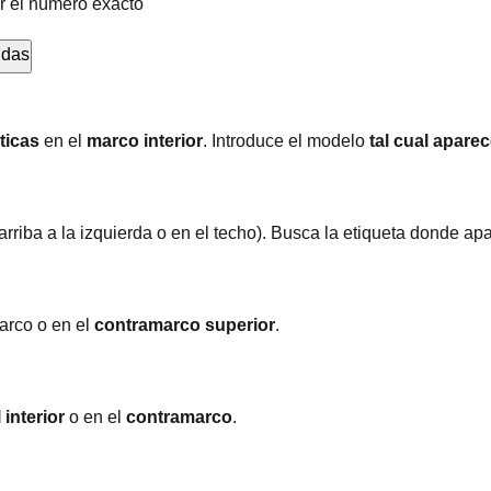
r el número exacto
ndas
ticas
en el
marco interior
. Introduce el modelo
tal cual apare
arriba a la izquierda o en el techo). Busca la etiqueta donde ap
arco o en el
contramarco superior
.
 interior
o en el
contramarco
.