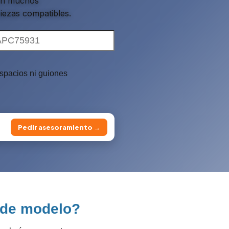
con muchos
piezas compatibles.
espacios ni guiones
Pedir asesoramiento →
 de modelo?