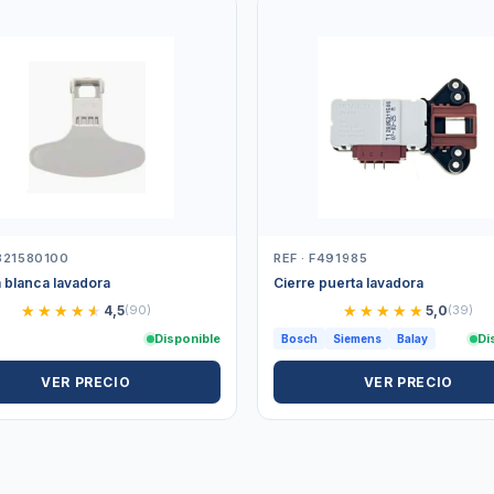
2821580100
REF · F491985
 blanca lavadora
Cierre puerta lavadora
★★★★★
★★★★★
★★★★★
★★★★★
4,5
(90)
5,0
(39)
Disponible
Di
Bosch
Siemens
Balay
VER PRECIO
VER PRECIO