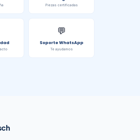
ña
Piezas certificadas
💬
idad
Soporte WhatsApp
acto
Te ayudamos
sch