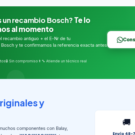
s un recambio Bosch?
Te lo
os al momento
 recambio antiguo + el E-Nr de tu
Cons
Bosch y te confirmamos la referencia exacta antes
tos
🔒 Sin compromiso
👨‍🔧 Atiende un técnico real
riginales y
🚚
muchos componentes con Balay,
Envío 48-