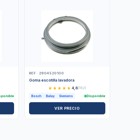
REF · 2904520100
Goma escotilla lavadora
★★★★★
★★★★★
4,6
(182)
sponible
Disponible
Bosch
Balay
Siemens
VER PRECIO