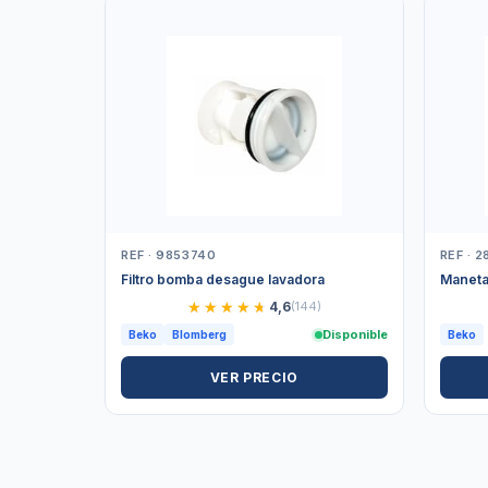
REF · 9853740
REF · 
Filtro bomba desague lavadora
Maneta
★★★★★
★★★★★
4,6
(144)
Disponible
Beko
Blomberg
Beko
VER PRECIO