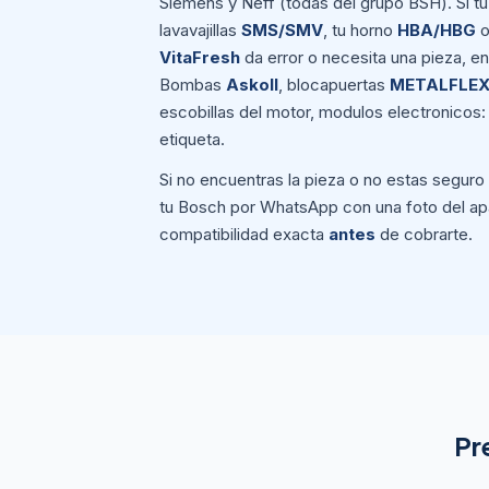
Siemens y Neff (todas del grupo BSH). Si t
lavavajillas
SMS/SMV
, tu horno
HBA/HBG
o
VitaFresh
da error o necesita una pieza, en
Bombas
Askoll
, blocapuertas
METALFLE
escobillas del motor, modulos electronicos: 
etiqueta.
Si no encuentras la pieza o no estas seguro
tu Bosch por WhatsApp con una foto del ap
compatibilidad exacta
antes
de cobrarte.
Pr