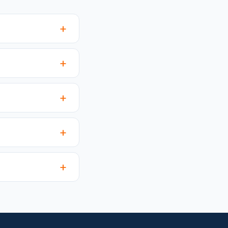
+
+
+
+
+