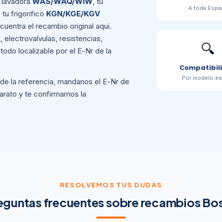
u lavadora
WAS/WAQ/WIW
, tu
A toda Espa
 tu frigorifico
KGN/KGE/KGV
cuentra el recambio original aqui.
X
, electrovalvulas, resistencias,
🔍
todo localizable por el E-Nr de la
Compatibil
Por modelo ex
 de la referencia, mandanos el E-Nr de
arato y te confirmamos la
RESOLVEMOS TUS DUDAS
eguntas frecuentes sobre recambios Bo