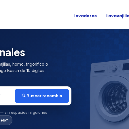
Lavadoras
Lavavajill
inales
llas, horno, frigorifico o
igo Bosch de 10 digitos
🔍 Buscar recambio
a — sin espacios ni guiones
delo?