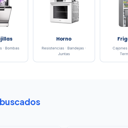
illas
Horno
Frig
as · Bombas
Resistencias · Bandejas ·
Cajones 
Juntas
Term
 buscados