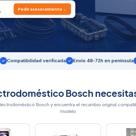
Pedir asesoramiento →
r
Compatibilidad verificada
Envío 48-72h en península
✓
✓
ctrodoméstico Bosch necesitas
electrodoméstico Bosch y encuentra el recambio original compati
modelo