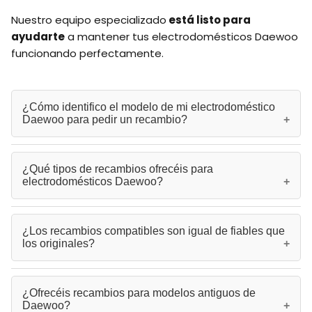
Nuestro equipo especializado
está listo para
ayudarte
a mantener tus electrodomésticos Daewoo
funcionando perfectamente.
¿Cómo identifico el modelo de mi electrodoméstico
Daewoo para pedir un recambio?
El modelo de tu electrodoméstico Daewoo se encuentra en
¿Qué tipos de recambios ofrecéis para
la etiqueta de características técnicas, generalmente
electrodomésticos Daewoo?
ubicada en la parte posterior o lateral del aparato. Este
código es fundamental para garantizar la compatibilidad del
recambio.
Disponemos de una amplia gama de recambios para toda la
¿Los recambios compatibles son igual de fiables que
línea de electrodomésticos Daewoo, incluyendo piezas para
los originales?
lavadoras
,
frigoríficos
,
microondas
y
lavavajillas
.
Ofrecemos tanto recambios originales como compatibles
para adaptarnos a tus necesidades.
Sí, nuestros recambios compatibles están fabricados
¿Ofrecéis recambios para modelos antiguos de
siguiendo estrictos estándares de calidad para garantizar un
Daewoo?