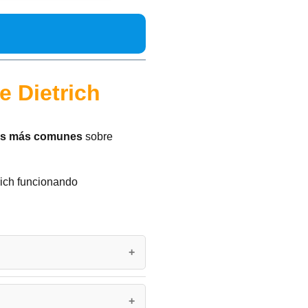
 Dietrich
das más comunes
sobre
rich funcionando
Nuestro catálogo incluye tanto