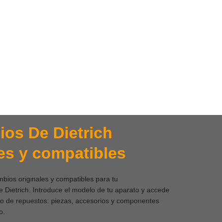
os De Dietrich
les y compatibles
bios originales y compatibles para tu
 Dietrich. Introduce el modelo de tu aparato y accede
go de repuestos: piezas, accesorios y componentes
o.