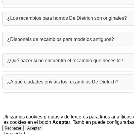
El modelo se encuentra en la etiqueta de características, generalm
¿Los recambios para hornos De Dietrich son originales?
para garantizar la compatibilidad del recambio.
Ofrecemos tanto
recambios de hornos De Dietrich
originales com
¿Disponéis de recambios para modelos antiguos?
Sí, trabajamos con una amplia gama de recambios para electrodom
¿Qué hacer si no encuentro el recambio que necesito?
Si no localizas el repuesto específico para tu electrodoméstico 
¿A qué ciudades enviáis los recambios De Dietrich?
Nuestro equipo especializado te ayudará a encontrar la pieza ade
Realizamos envíos de recambios De Dietrich a toda España, inclu
Alicante
,
Granada
,
Córdoba
,
Vigo
,
Gijón
,
Valladolid
,
A Coruña
Salamanca
,
Burgos
,
Castellón
,
Santander
,
Albacete
,
Logroño
Utilizamos cookies propias y de terceros para fines analítico
Ourense
,
Ciudad Real
,
Pontevedra
,
Lugo
,
Guadalajara
,
Huesc
las cookies en el botón
Aceptar
. También puede configurarlas
como
Badalona
,
Móstoles
,
Sabadell
y
Terrassa
. Servicio rápido
Rechazar
Aceptar
Privacidad