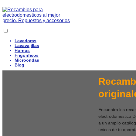
Lavadoras
Lavavajillas
Hornos
Frigorificos
Microondas
Blog
Recambi
origina
Encuentra los recam
electrodoméstico De
a un amplio catálo
unicos de tu aparat