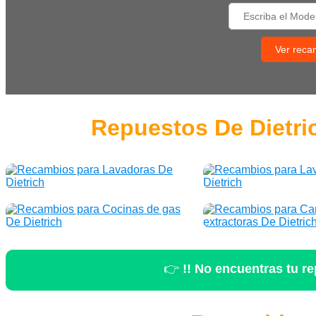
Ver reca
Repuestos De Dietric
👉
!! No encuentras tu r