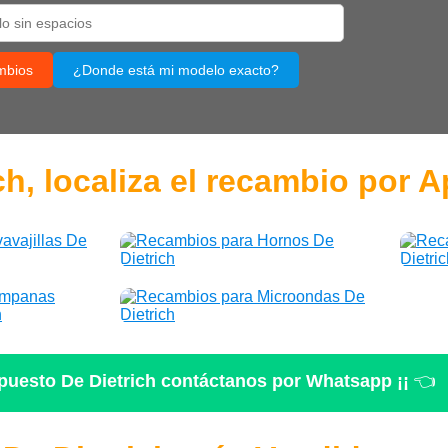
mbios
¿Donde está mi modelo exacto?
h, localiza el recambio por A
epuesto De Dietrich contáctanos por Whatsapp ¡¡
👈