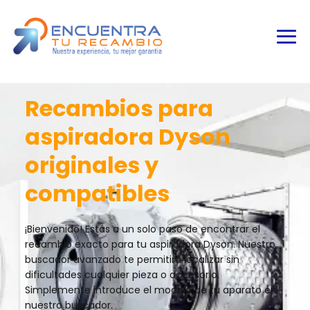
Recambios para
aspiradora Dyson
originales y
compatibles
¡Bienvenido! Estás a un solo paso de encontrar el
recambio exacto para tu aspiradora Dyson. Nuestro
buscador avanzado te permitirá localizar sin
dificultades cualquier pieza o accesorio.
Simplemente introduce el modelo de tu aparato en
nuestro buscador.