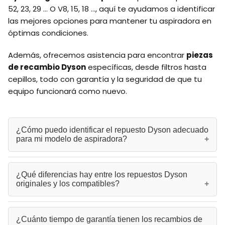
52, 23, 29 ... O V8, 15, 18 ..., aquí te ayudamos a identificar
las mejores opciones para mantener tu aspiradora en
óptimas condiciones.
Además, ofrecemos asistencia para encontrar
piezas
de recambio Dyson
específicas, desde filtros hasta
cepillos, todo con garantía y la seguridad de que tu
equipo funcionará como nuevo.
¿Cómo puedo identificar el repuesto Dyson adecuado
para mi modelo de aspiradora?
Puedes identificar el repuesto correcto buscando el número
¿Qué diferencias hay entre los repuestos Dyson
de serie o modelo en la etiqueta de tu aspiradora Dyson tras
originales y los compatibles?
el cubo transparente. También puedes usar el buscador de
repuestos de nuestra web introduciendo el modelo.
Los repuestos originales Dyson están diseñados
¿Cuánto tiempo de garantía tienen los recambios de
específicamente para cada modelo, garantizando un ajuste