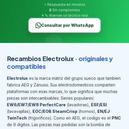
⚡ Respuesta en minutos
🔒 Sin compromiso
👨‍🔧 Atiende un técnico real
Consultar por WhatsApp
Recambios Electrolux ·
originales y
compatibles
Electrolux
es la marca matriz del grupo sueco que tambien
fabrica AEG y Zanussi. Sus electrodomesticos comparten
plataformas con esas marcas, lo que significa que muchas
piezas son intercambiables. Series populares:
EW6/EW7/EW8 PerfectCare
(lavadoras),
ESF/ESI
(lavavajillas),
EOC/EOB SteamCrisp
(hornos),
EN/EJ
TwinTech
(frigorificos). Como en AEG, el codigo es el
PNC
de 9 digitos. Las piezas mas pedidas son la bomba de