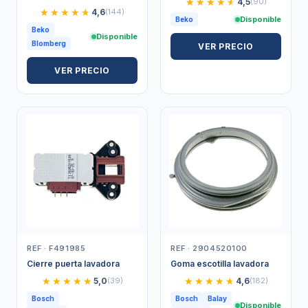
★★★★★
★★★★★
4,5
(90)
★★★★★
★★★★★
4,6
(144)
Disponible
Beko
Beko
Disponible
Blomberg
VER PRECIO
VER PRECIO
REF · F491985
REF · 2904520100
Cierre puerta lavadora
Goma escotilla lavadora
★★★★★
★★★★★
★★★★★
★★★★★
5,0
(39)
4,6
(182)
Bosch
Bosch
Balay
Disponible