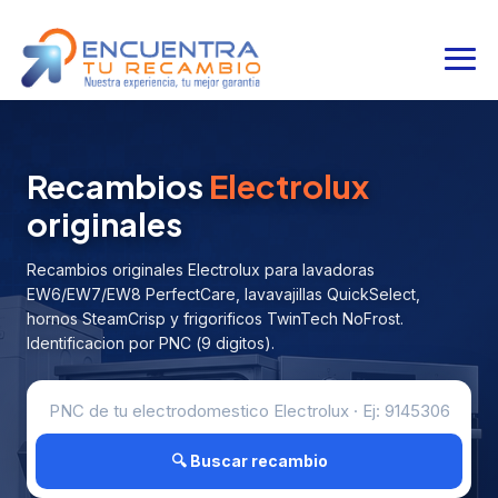
Recambios
Electrolux
originales
Recambios originales Electrolux para lavadoras
EW6/EW7/EW8 PerfectCare, lavavajillas QuickSelect,
hornos SteamCrisp y frigorificos TwinTech NoFrost.
Identificacion por PNC (9 digitos).
🔍 Buscar recambio