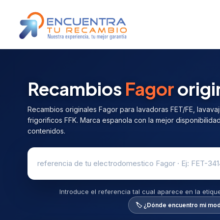
Recambios
Fagor
origi
Recambios originales Fagor para lavadoras FET/FE, lavavaji
frigorificos FFK. Marca espanola con la mejor disponibilida
contenidos.
Introduce el referencia tal cual aparece en la etiq
🏷️ ¿Dónde encuentro mi mo