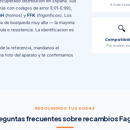
ecuperado distribucion en Espana. Sus
A toda Espa
ras con codigos de error E:01-E:99),
6H
(hornos) y
FFK
(frigorificos). Los
ia de busqueda muy alta — la mayoria
🔍
a o resistencia. La identificacion es
Compatibil
Por modelo ex
 de la referencia, mandanos el
na foto del aparato y te confirmamos
RESOLVEMOS TUS DUDAS
eguntas frecuentes sobre recambios Fa