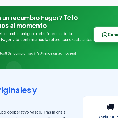
s un recambio Fagor?
Te lo
os al momento
 recambio antiguo + el referencia de tu
Cons
Fagor y te confirmamos la referencia exacta antes
tos
🔒 Sin compromiso
👨‍🔧 Atiende un técnico real
riginales y
🚚
upo cooperativo vasco. Tras la crisis
Envío 48-