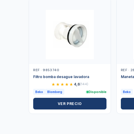
REF · 9853740
REF · 
Filtro bomba desague lavadora
Maneta
★★★★★
★★★★★
4,6
(144)
Disponible
Beko
Blomberg
Beko
VER PRECIO