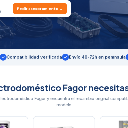
Pedir asesoramiento →
r
Compatibilidad verificada
Envío 48-72h en península
✓
✓
ctrodoméstico Fagor necesitas
 electrodoméstico Fagor y encuentra el recambio original compatib
modelo