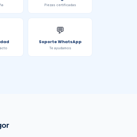
ña
Piezas certificadas
💬
idad
Soporte WhatsApp
acto
Te ayudamos
gor