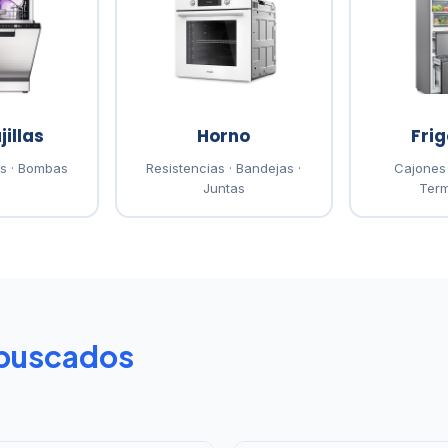
illas
Horno
Frig
as · Bombas
Resistencias · Bandejas ·
Cajones 
Juntas
Term
buscados