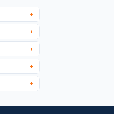
+
+
+
+
+