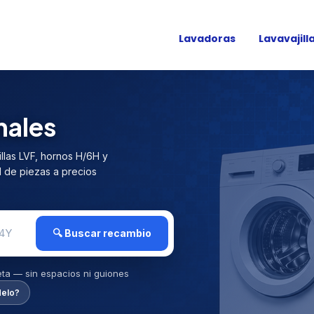
Lavadoras
Lavavajill
nales
llas LVF, hornos H/6H y
d de piezas a precios
🔍 Buscar recambio
ueta — sin espacios ni guiones
delo?