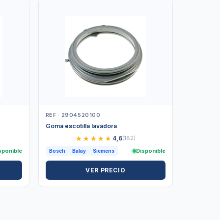
REF · 2904520100
Goma escotilla lavadora
★★★★★
★★★★★
4,6
(182)
sponible
Disponible
Bosch
Balay
Siemens
VER PRECIO