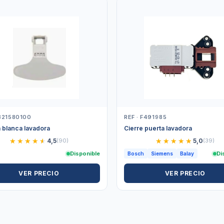
2821580100
REF · F491985
 blanca lavadora
Cierre puerta lavadora
★★★★★
★★★★★
★★★★★
★★★★★
4,5
(90)
5,0
(39)
Disponible
Di
Bosch
Siemens
Balay
VER PRECIO
VER PRECIO