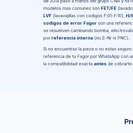
de 2014 paso a manos del grupo CNA y ha r
modelos mas comunes son
FET/FE
(lavado
LVF
(lavavajillas con codigos F:01-F:10),
H/
codigos de error Fagor
son una referenc
se resuelven cambiando bomba, electrovalvul
por
referencia interna
(no E-Nr ni PNC).
Si no encuentras la pieza o no estas seguro
referencia de tu Fagor por WhatsApp con u
la compatibilidad exacta
antes
de cobrarte.
Pr