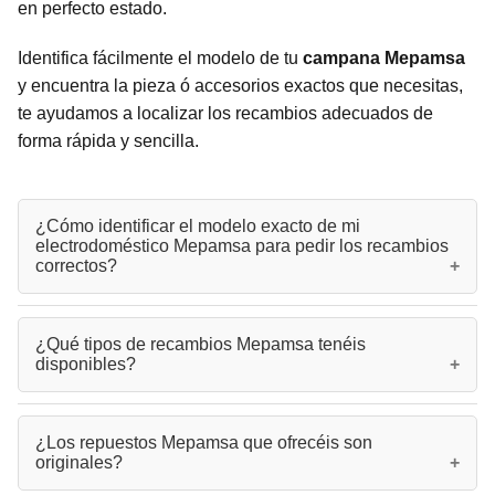
en perfecto estado.
Identifica fácilmente el modelo de tu
campana Mepamsa
y encuentra la pieza ó accesorios exactos que necesitas,
te ayudamos a localizar los recambios adecuados de
forma rápida y sencilla.
¿Cómo identificar el modelo exacto de mi
electrodoméstico Mepamsa para pedir los recambios
correctos?
El modelo de tu electrodoméstico Mepamsa se encuentra en
¿Qué tipos de recambios Mepamsa tenéis
la placa de características ubicada en el interior del aparato,
disponibles?
visible al retirar los filtros en campanas o en el marco de la
puerta en hornos. Este dato es fundamental para asegurar
la compatibilidad de los repuestos Mepamsa que necesitas.
Disponemos de una amplia gama de repuestos para
¿Los repuestos Mepamsa que ofrecéis son
campanas extractoras Mepamsa: campanas extractoras y
originales?
hornos. Nuestro catálogo incluye: filtros de carbón, filtros