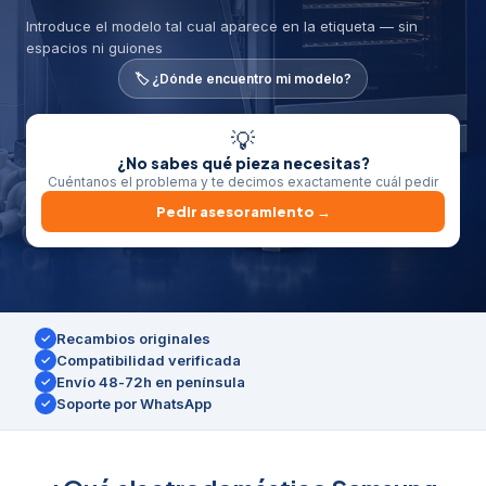
Introduce el modelo tal cual aparece en la etiqueta — sin
espacios ni guiones
🏷️ ¿Dónde encuentro mi modelo?
💡
¿No sabes qué pieza necesitas?
Cuéntanos el problema y te decimos exactamente cuál pedir
Pedir asesoramiento →
Recambios originales
✓
Compatibilidad verificada
✓
Envío 48-72h en península
✓
Soporte por WhatsApp
✓