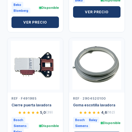
Disponible
Beko
Beko
Disponible
Blomberg
VER PRECIO
VER PRECIO
REF · F491985
REF · 2904520100
Cierre puerta lavadora
Goma escotilla lavadora
★★★★★
★★★★★
★★★★★
★★★★★
5,0
(39)
4,6
(182)
Bosch
Bosch
Balay
Disponible
Disponible
Siemens
Siemens
Balay