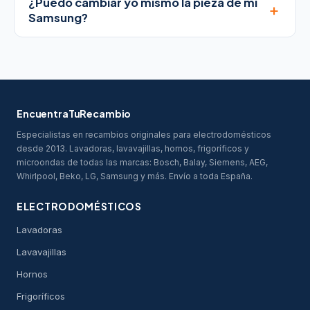
¿Puedo cambiar yo mismo la pieza de mi
+
Samsung?
EncuentraTuRecambio
Especialistas en recambios originales para electrodomésticos
desde 2013. Lavadoras, lavavajillas, hornos, frigoríficos y
microondas de todas las marcas: Bosch, Balay, Siemens, AEG,
Whirlpool, Beko, LG, Samsung y más. Envío a toda España.
ELECTRODOMÉSTICOS
Lavadoras
Lavavajillas
Hornos
Frigoríficos