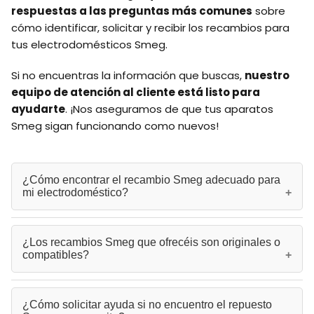
respuestas a las preguntas más comunes
sobre
cómo identificar, solicitar y recibir los recambios para
tus electrodomésticos Smeg.
Si no encuentras la información que buscas,
nuestro
equipo de atención al cliente está listo para
ayudarte
. ¡Nos aseguramos de que tus aparatos
Smeg sigan funcionando como nuevos!
¿Cómo encontrar el recambio Smeg adecuado para
mi electrodoméstico?
Para encontrar el
recambio Smeg
correcto, revisa la
¿Los recambios Smeg que ofrecéis son originales o
etiqueta de características de tu electrodoméstico, donde
compatibles?
encontrarás el modelo y número de serie. Si tienes dudas,
contacta con nuestro equipo y te ayudaremos a identificar la
pieza exacta que necesitas.
Disponemos de
repuestos Smeg
originales y también de
¿Cómo solicitar ayuda si no encuentro el repuesto
alternativas compatibles de alta calidad. Todos nuestros