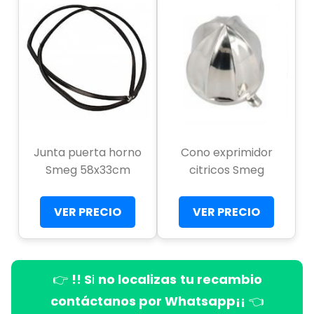
Junta puerta horno
Cono exprimidor
Smeg 58x33cm
citricos Smeg
VER PRECIO
VER PRECIO
👉
!! S
i
no localizas
tu recambio
contáctanos por Whatsapp¡¡
👈