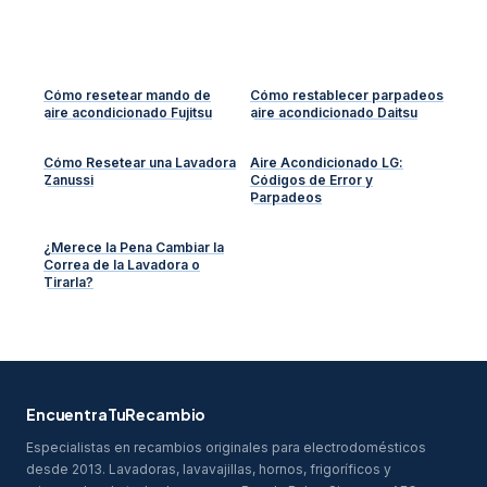
Cómo resetear mando de
Cómo restablecer parpadeos
aire acondicionado Fujitsu
aire acondicionado Daitsu
Cómo Resetear una Lavadora
Aire Acondicionado LG:
Zanussi
Códigos de Error y
Parpadeos
¿Merece la Pena Cambiar la
Correa de la Lavadora o
Tirarla?
EncuentraTuRecambio
Especialistas en recambios originales para electrodomésticos
desde 2013. Lavadoras, lavavajillas, hornos, frigoríficos y