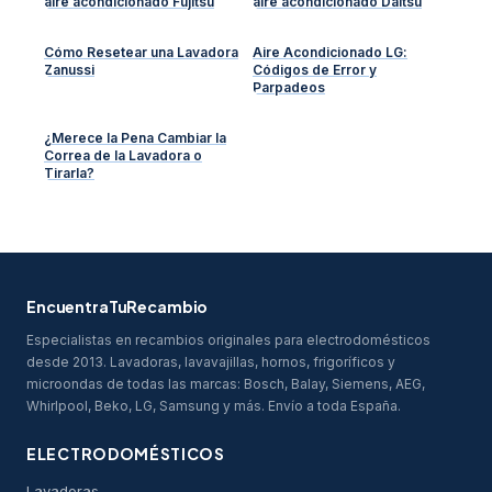
aire acondicionado Fujitsu
aire acondicionado Daitsu
Cómo Resetear una Lavadora
Aire Acondicionado LG:
Zanussi
Códigos de Error y
Parpadeos
¿Merece la Pena Cambiar la
Correa de la Lavadora o
Tirarla?
EncuentraTuRecambio
Especialistas en recambios originales para electrodomésticos
desde 2013. Lavadoras, lavavajillas, hornos, frigoríficos y
microondas de todas las marcas: Bosch, Balay, Siemens, AEG,
Whirlpool, Beko, LG, Samsung y más. Envío a toda España.
ELECTRODOMÉSTICOS
Lavadoras