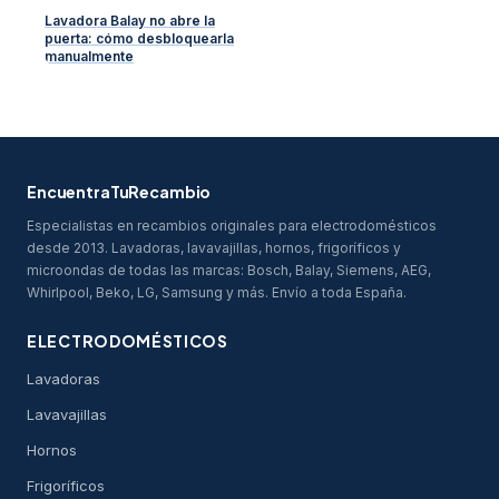
Lavadora Balay no abre la
puerta: cómo desbloquearla
manualmente
EncuentraTuRecambio
Especialistas en recambios originales para electrodomésticos
desde 2013. Lavadoras, lavavajillas, hornos, frigoríficos y
microondas de todas las marcas: Bosch, Balay, Siemens, AEG,
Whirlpool, Beko, LG, Samsung y más. Envío a toda España.
ELECTRODOMÉSTICOS
Lavadoras
Lavavajillas
Hornos
Frigoríficos