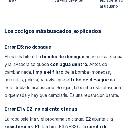
E87
Valvula diverter
No suele apar
al usuario
Los códigos más buscados, explicados
Error E5: no desagua
El mas habitual. La
bomba de desague
no expulsa el agua
y la lavadora se queda
con agua dentro
. Antes de
cambiar nada,
limpia el filtro
de la bomba (monedas,
horquillas, pelusa) y revisa que el
tubo de desague
no
este doblado ni atascado. Si sigue, la bomba esta atascada
o quemada y hay que cambiarla. Es una reparacion barata.
Error E1 y E2: no calienta el agua
La ropa sale fria y el programa se alarga.
E2
apunta a la
resistencia
y
E1
(tambien E37/E38) a la
sonda de