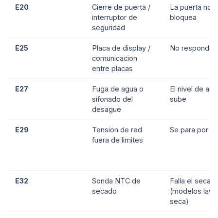
E20
Cierre de puerta /
La puerta no
interruptor de
bloquea
seguridad
E25
Placa de display /
No responde 
comunicacion
entre placas
E27
Fuga de agua o
El nivel de ag
sifonado del
sube
desague
E29
Tension de red
Se para por vo
fuera de limites
E32
Sonda NTC de
Falla el secad
secado
(modelos lava
seca)