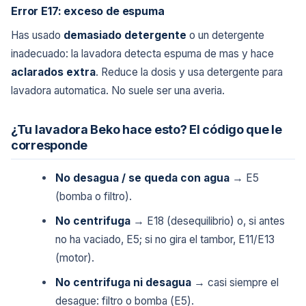
Error E17: exceso de espuma
Has usado
demasiado detergente
o un detergente
inadecuado: la lavadora detecta espuma de mas y hace
aclarados extra
. Reduce la dosis y usa detergente para
lavadora automatica. No suele ser una averia.
¿Tu lavadora Beko hace esto? El código que le
corresponde
No desagua / se queda con agua
→ E5
(bomba o filtro).
No centrifuga
→ E18 (desequilibrio) o, si antes
no ha vaciado, E5; si no gira el tambor, E11/E13
(motor).
No centrifuga ni desagua
→ casi siempre el
desague: filtro o bomba (E5).