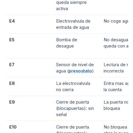
queda siempre
activa
E4
Electrovalvula de
No coge agua
entrada de agua
E5
Bomba de
No desagua / 
desague
queda con ag
E7
Sensor de nivel de
Lectura de niv
agua (
presostato
)
incorrecta
E8
La electrovalvula
Entra mas agu
no cierra
la cuenta
E9
Cierre de puerta
La puerta no
(blocapuertas): sin
bloquea
señal
E10
Cierre de puerta
No bloquea o 