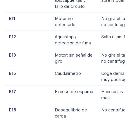
(blocapuertas):
abre la puerta
fallo de circuito
E11
Motor no
No gira el tam
detectado
no centrifuga
E12
Aquastop /
Salta el antifu
deteccion de fuga
E13
Motor: sin señal de
No gira el tam
giro
no centrifuga
E15
Caudalimetro
Coge demasia
muy poca agu
E17
Exceso de espuma
Hace aclarado
mas
E18
Desequilibrio de
No centrifuga
carga