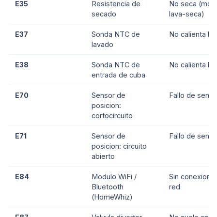
E35
Resistencia de
No seca (mod
secado
lava-seca)
E37
Sonda NTC de
No calienta bi
lavado
E38
Sonda NTC de
No calienta bi
entrada de cuba
E70
Sensor de
Fallo de senso
posicion:
cortocircuito
E71
Sensor de
Fallo de senso
posicion: circuito
abierto
E84
Modulo WiFi /
Sin conexion 
Bluetooth
red
(HomeWhiz)