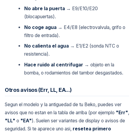
No abre la puerta
→ E9/E10/E20
(blocapuertas).
No coge agua
→ E4/E8 (electrovalvula, grifo o
filtro de entrada).
No calienta el agua
→ E1/E2 (sonda NTC o
resistencia).
Hace ruido al centrifugar
→ objeto en la
bomba, o rodamientos del tambor desgastados.
Otros avisos (Err, LL, EA...)
Segun el modelo y la antiguedad de tu Beko, puedes ver
avisos que no estan en la tabla de arriba (por ejemplo
"Err"
,
"LL"
o
"EA"
). Suelen ser variantes de display o avisos de
seguridad. Si te aparece uno asi,
resetea primero