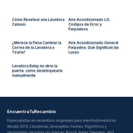
Cómo Resetear una Lavadora
Aire Acondicionado LG:
Zanussi
Códigos de Error y
Parpadeos
¿Merece la Pena Cambiar la
Aire Acondicionado General
Correa de la Lavadora o
Parpadea: Qué Significan las
Tirarla?
Luces
Lavadora Balay no abre la
puerta: cómo desbloquearla
manualmente
EncuentraTuRecambio
Especialistas en recambios originales para electrodomésticos
desde 2013. Lavadoras, lavavajillas, hornos, frigoríficos y
microondas de todas las marcas: Bosch, Balay, Siemens, AEG,