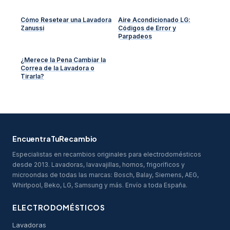
Cómo Resetear una Lavadora
Aire Acondicionado LG:
Zanussi
Códigos de Error y
Parpadeos
¿Merece la Pena Cambiar la
Correa de la Lavadora o
Tirarla?
EncuentraTuRecambio
Especialistas en recambios originales para electrodomésticos
desde 2013. Lavadoras, lavavajillas, hornos, frigoríficos y
microondas de todas las marcas: Bosch, Balay, Siemens, AEG,
Whirlpool, Beko, LG, Samsung y más. Envío a toda España.
ELECTRODOMÉSTICOS
Lavadoras