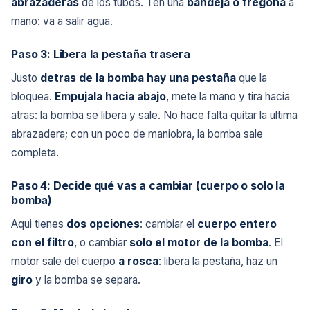
abrazaderas
de los tubos. Ten una
bandeja o fregona
a
mano: va a salir agua.
Paso 3: Libera la pestaña trasera
Justo
detras de la bomba hay una pestaña
que la
bloquea.
Empujala hacia abajo
, mete la mano y tira hacia
atras: la bomba se libera y sale. No hace falta quitar la ultima
abrazadera; con un poco de maniobra, la bomba sale
completa.
Paso 4: Decide qué vas a cambiar (cuerpo o solo la
bomba)
Aqui tienes
dos opciones
: cambiar el
cuerpo entero
con el filtro
, o cambiar
solo el motor de la bomba
. El
motor sale del cuerpo
a rosca
: libera la pestaña, haz un
giro
y la bomba se separa.