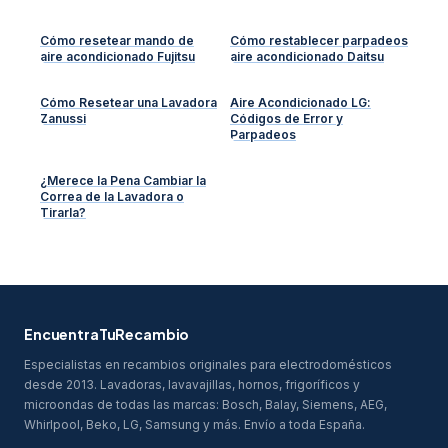
Cómo resetear mando de
Cómo restablecer parpadeos
aire acondicionado Fujitsu
aire acondicionado Daitsu
Cómo Resetear una Lavadora
Aire Acondicionado LG:
Zanussi
Códigos de Error y
Parpadeos
¿Merece la Pena Cambiar la
Correa de la Lavadora o
Tirarla?
EncuentraTuRecambio
Especialistas en recambios originales para electrodomésticos
desde 2013. Lavadoras, lavavajillas, hornos, frigoríficos y
microondas de todas las marcas: Bosch, Balay, Siemens, AEG,
Whirlpool, Beko, LG, Samsung y más. Envío a toda España.