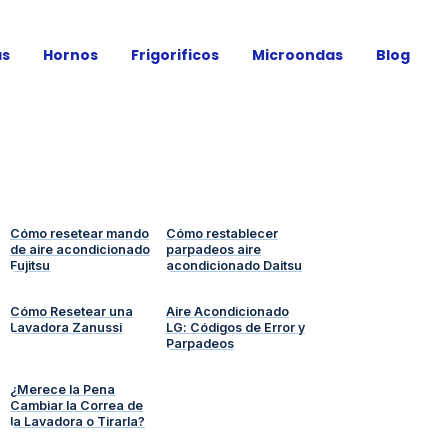
as
Hornos
Frigorificos
Microondas
Blog
Cómo resetear mando
Cómo restablecer
de aire acondicionado
parpadeos aire
Fujitsu
acondicionado Daitsu
Cómo Resetear una
Aire Acondicionado
Lavadora Zanussi
LG: Códigos de Error y
Parpadeos
¿Merece la Pena
Cambiar la Correa de
la Lavadora o Tirarla?