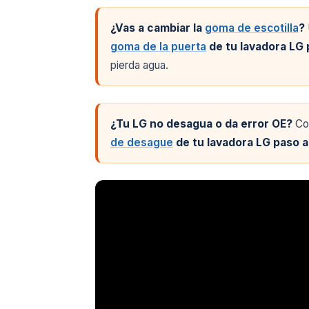
¿Vas a cambiar la
goma de escotilla
?
goma de la puerta
de tu lavadora LG 
pierda agua.
¿Tu LG no desagua o da error OE?
Con
de desague
de tu lavadora LG paso a