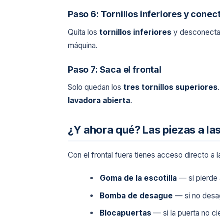
Paso 6: Tornillos inferiores y conec
Quita los
tornillos inferiores
y desconecta
máquina.
Paso 7: Saca el frontal
Solo quedan los
tres tornillos superiores
lavadora abierta
.
¿Y ahora qué? Las piezas a la
Con el frontal fuera tienes acceso directo a
Goma de la escotilla
— si pierde 
Bomba de desague
— si no desag
Blocapuertas
— si la puerta no ci