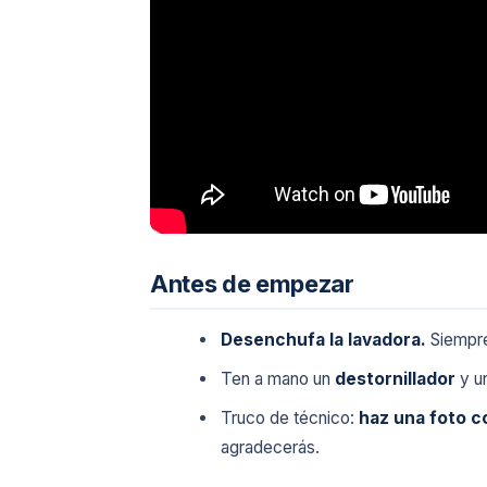
Antes de empezar
Desenchufa la lavadora.
Siempre
Ten a mano un
destornillador
y un
Truco de técnico:
haz una foto c
agradecerás.