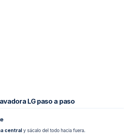
 lavadora LG paso a paso
te
ña central
y sácalo del todo hacia fuera.