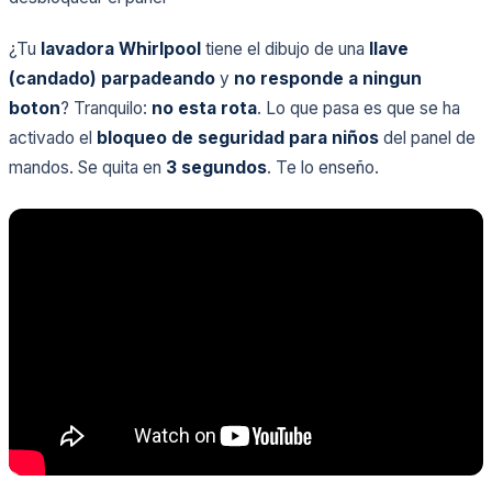
¿Tu
lavadora Whirlpool
tiene el dibujo de una
llave
(candado) parpadeando
y
no responde a ningun
boton
? Tranquilo:
no esta rota
. Lo que pasa es que se ha
activado el
bloqueo de seguridad para niños
del panel de
mandos. Se quita en
3 segundos
. Te lo enseño.