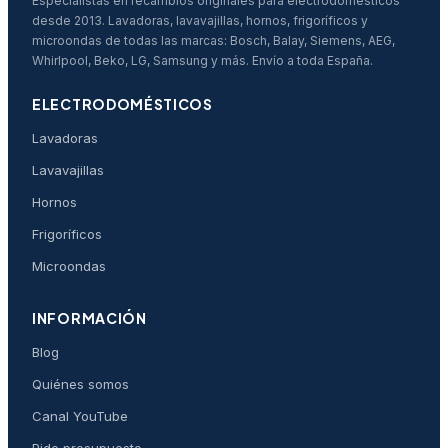
Especialistas en recambios originales para electrodomésticos
desde 2013. Lavadoras, lavavajillas, hornos, frigoríficos y
microondas de todas las marcas: Bosch, Balay, Siemens, AEG,
Whirlpool, Beko, LG, Samsung y más. Envío a toda España.
ELECTRODOMÉSTICOS
Lavadoras
Lavavajillas
Hornos
Frigoríficos
Microondas
INFORMACIÓN
Blog
Quiénes somos
Canal YouTube
Pide presupuesto