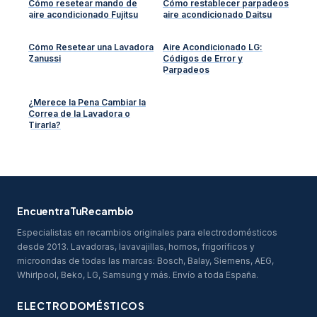
Cómo resetear mando de
Cómo restablecer parpadeos
aire acondicionado Fujitsu
aire acondicionado Daitsu
Cómo Resetear una Lavadora
Aire Acondicionado LG:
Zanussi
Códigos de Error y
Parpadeos
¿Merece la Pena Cambiar la
Correa de la Lavadora o
Tirarla?
EncuentraTuRecambio
Especialistas en recambios originales para electrodomésticos
desde 2013. Lavadoras, lavavajillas, hornos, frigoríficos y
microondas de todas las marcas: Bosch, Balay, Siemens, AEG,
Whirlpool, Beko, LG, Samsung y más. Envío a toda España.
ELECTRODOMÉSTICOS