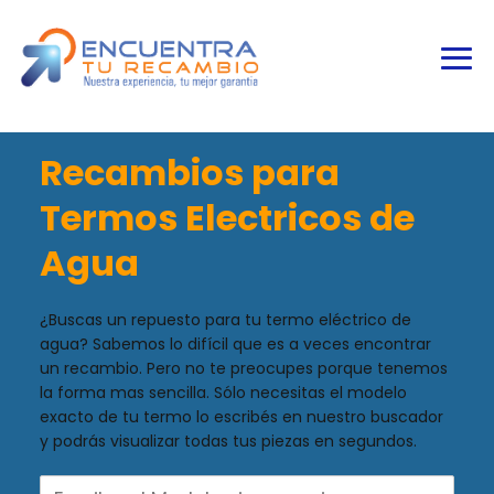
Recambios para
Termos Electricos de
Agua
¿Buscas un repuesto para tu termo eléctrico de
agua? Sabemos lo difícil que es a veces encontrar
un recambio. Pero no te preocupes porque tenemos
la forma mas sencilla. Sólo necesitas el modelo
exacto de tu termo lo escribés en nuestro buscador
y podrás visualizar todas tus piezas en segundos.