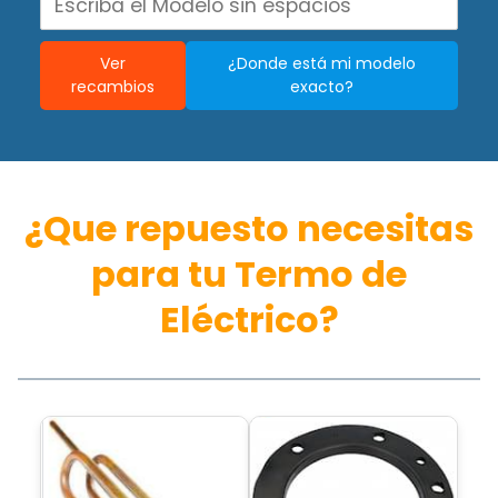
Ver
¿Donde está mi modelo
recambios
exacto?
¿Que repuesto necesitas
para tu Termo de
Eléctrico?