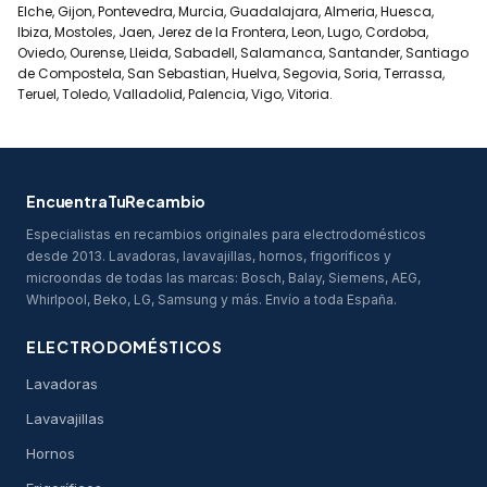
Elche, Gijon, Pontevedra, Murcia, Guadalajara, Almeria, Huesca,
Ibiza, Mostoles, Jaen, Jerez de la Frontera, Leon, Lugo, Cordoba,
Oviedo, Ourense, Lleida, Sabadell, Salamanca, Santander, Santiago
de Compostela, San Sebastian, Huelva, Segovia, Soria, Terrassa,
Teruel, Toledo, Valladolid, Palencia, Vigo, Vitoria.
EncuentraTuRecambio
Especialistas en recambios originales para electrodomésticos
desde 2013. Lavadoras, lavavajillas, hornos, frigoríficos y
microondas de todas las marcas: Bosch, Balay, Siemens, AEG,
Whirlpool, Beko, LG, Samsung y más. Envío a toda España.
ELECTRODOMÉSTICOS
Lavadoras
Lavavajillas
Hornos