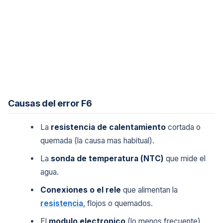
Causas del error F6
La
resistencia de calentamiento
cortada o
quemada (la causa mas habitual).
La
sonda de temperatura (NTC)
que mide el
agua.
Conexiones o el rele
que alimentan la
resistencia
, flojos o quemados.
El
modulo electronico
(lo menos frecuente).