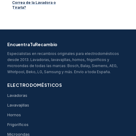
Correa de la Lavadora o
Tirarla?
EncuentraTuRecambio
Especialistas en recambios originales para electrodomésticos
desde 2013. Lavadoras, lavavajillas, hornos, frigoríficos y
microondas de todas las marcas: Bosch, Balay, Siemens, AEG,
Whirlpool, Beko, LG, Samsung y más. Envío a toda España.
ELECTRODOMÉSTICOS
Lavadoras
Lavavajillas
Hornos
Frigoríficos
Microondas